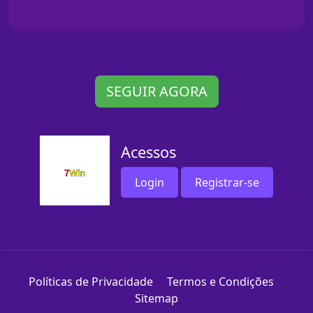
SEGUIR AGORA
Acessos
Login
Registrar-se
Políticas de Privacidade
Termos e Condições
Sitemap