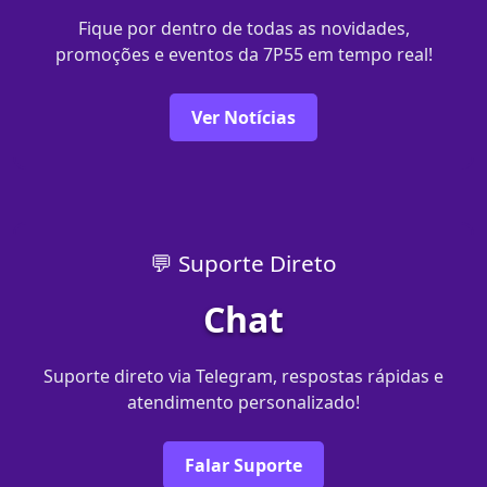
Fique por dentro de todas as novidades,
promoções e eventos da 7P55 em tempo real!
Ver Notícias
💬 Suporte Direto
Chat
Suporte direto via Telegram, respostas rápidas e
atendimento personalizado!
Falar Suporte