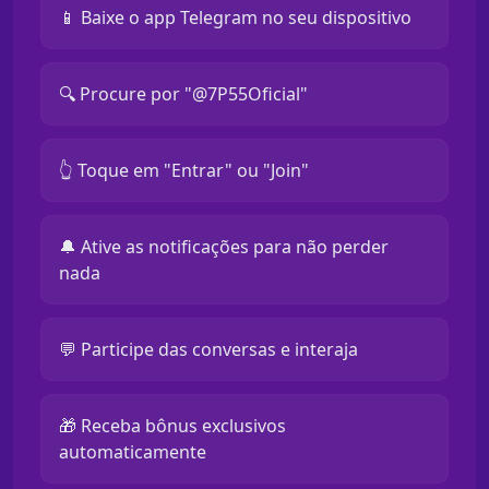
📱 Baixe o app Telegram no seu dispositivo
🔍 Procure por "@7P55Oficial"
👆 Toque em "Entrar" ou "Join"
🔔 Ative as notificações para não perder
nada
💬 Participe das conversas e interaja
🎁 Receba bônus exclusivos
automaticamente