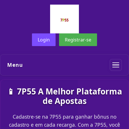
Login
Registrar-se
Menu
📱 7P55 A Melhor Plataforma
de Apostas
Cadastre-se na 7P55 para ganhar bônus no
cadastro e em cada recarga. Com a 7P55, você