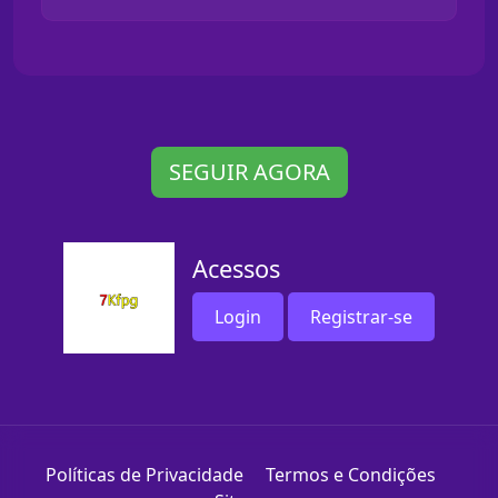
SEGUIR AGORA
Acessos
Login
Registrar-se
Políticas de Privacidade
Termos e Condições