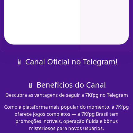
📱 Canal Oficial no Telegram!
📱 Benefícios do Canal
Descubra as vantagens de seguir a 7Kfpg no Telegram
Como a plataforma mais popular do momento, a 7Kfpg
oferece jogos completos — a 7Kfpg Brasil tem
promoções incríveis, operação fluida e bônus
misteriosos para novos usuários.