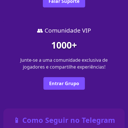
Falar Suporte
👥 Comunidade VIP
1000+
Junte-se a uma comunidade exclusiva de
jogadores e compartilhe experiências!
Entrar Grupo
📱 Como Seguir no Telegram