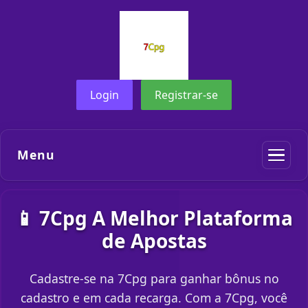
Login
Registrar-se
Menu
📱 7Cpg A Melhor Plataforma
de Apostas
Cadastre-se na 7Cpg para ganhar bônus no
cadastro e em cada recarga. Com a 7Cpg, você