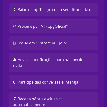
📱 Baixe o app Telegram no seu dispositivo
🔍 Procure por "@7CpgOficial"
👆 Toque em "Entrar" ou "Join"
🔔 Ative as notificações para não perder
nada
💬 Participe das conversas e interaja
🎁 Receba bônus exclusivos
automaticamente