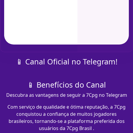
📱 Canal Oficial no Telegram!
📱 Benefícios do Canal
Descubra as vantagens de seguir a 7Cpg no Telegram
Com serviço de qualidade e ótima reputação, a 7Cpg
conquistou a confiança de muitos jogadores
brasileiros, tornando-se a plataforma preferida dos
usuários da 7Cpg Brasil .