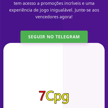
tem acesso a promoções incríveis e uma
experiência de jogo inigualável. Junte-se aos
vencedores agora!
SEGUIR NO TELEGRAM