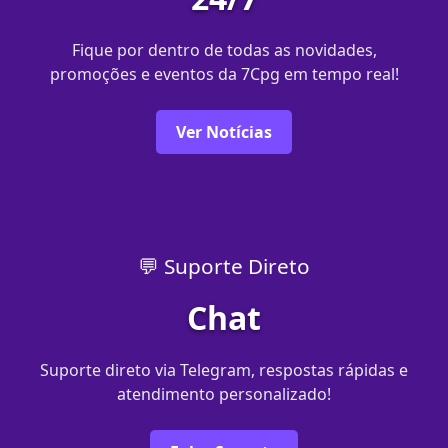
Fique por dentro de todas as novidades,
promoções e eventos da 7Cpg em tempo real!
Ver Notícias
💬 Suporte Direto
Chat
Suporte direto via Telegram, respostas rápidas e
atendimento personalizado!