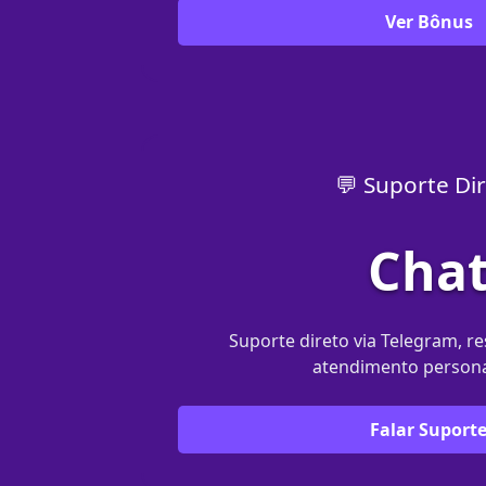
Ver Bônus
💬 Suporte Di
Cha
Suporte direto via Telegram, r
atendimento persona
Falar Suport