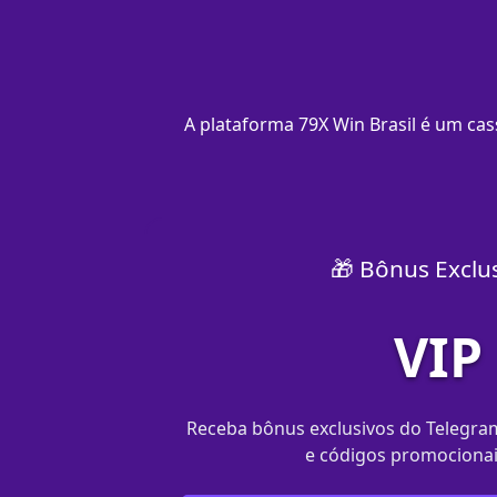
A plataforma 79X Win Brasil é um ca
🎁 Bônus Exclu
VIP
Receba bônus exclusivos do Telegra
e códigos promocionai