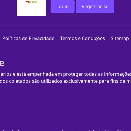
Login
Registrar-se
Políticas de Privacidade
Termos e Condições
Sitemap
de
suários e está empenhada em proteger todas as informaçõe
os coletados são utilizados exclusivamente para fins de m