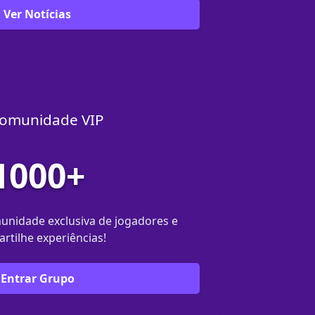
Ver Notícias
Comunidade VIP
1000+
unidade exclusiva de jogadores e
rtilhe experiências!
Entrar Grupo