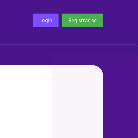
Login
Registrar-se