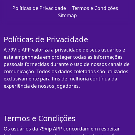
Políticas de Privacidade
Termos e Condições
Sitemap
Políticas de Privacidade
A 79Vip APP valoriza a privacidade de seus usuários e
está empenhada em proteger todas as informações
pessoais fornecidas durante o uso de nossos canais de
comunicação. Todos os dados coletados são utilizados
exclusivamente para fins de melhoria contínua da
experiência de nossos jogadores.
Termos e Condições
Os usuários da 79Vip APP concordam em respeitar