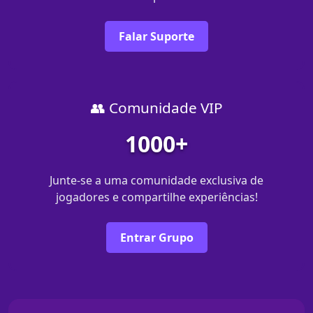
Falar Suporte
👥 Comunidade VIP
1000+
Junte-se a uma comunidade exclusiva de
jogadores e compartilhe experiências!
Entrar Grupo