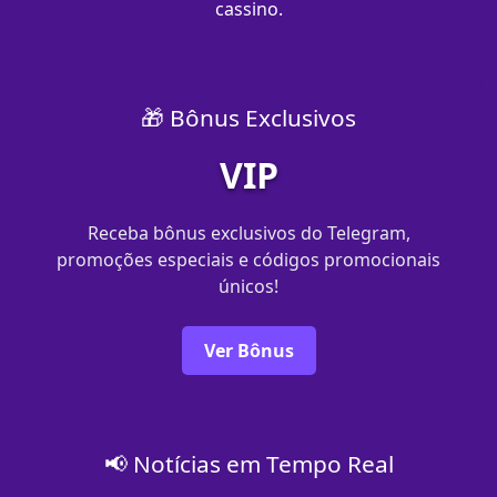
cassino.
🎁 Bônus Exclusivos
VIP
Receba bônus exclusivos do Telegram,
promoções especiais e códigos promocionais
únicos!
Ver Bônus
📢 Notícias em Tempo Real