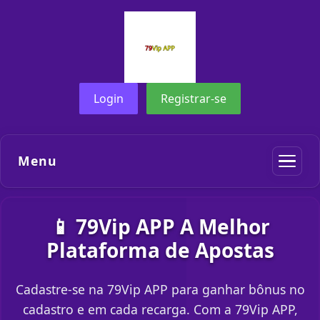
Login
Registrar-se
Menu
📱 79Vip APP A Melhor
Plataforma de Apostas
Cadastre-se na 79Vip APP para ganhar bônus no
cadastro e em cada recarga. Com a 79Vip APP,