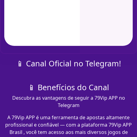
📱 Canal Oficial no Telegram!
📱 Benefícios do Canal
Descubra as vantagens de seguir a 79Vip APP no
Telegram
A 79Vip APP é uma ferramenta de apostas altamente
profissional e confiável — com a plataforma 79Vip APP
Brasil , você tem acesso aos mais diversos jogos de