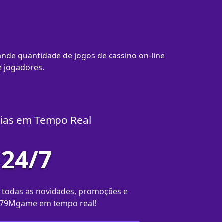
ande quantidade de jogos de cassino on-line
 jogadores.
cias em Tempo Real
24/7
e todas as novidades, promoções e
 79Mgame em tempo real!