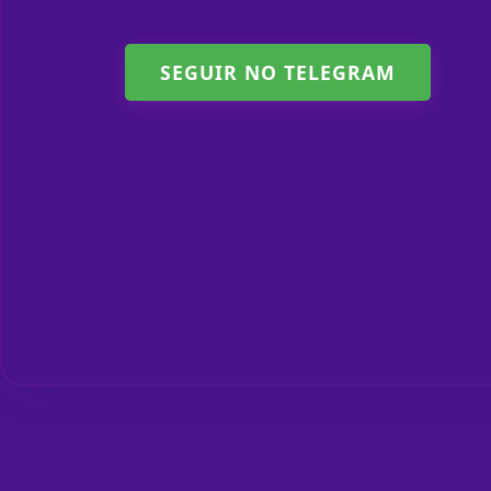
SEGUIR NO TELEGRAM