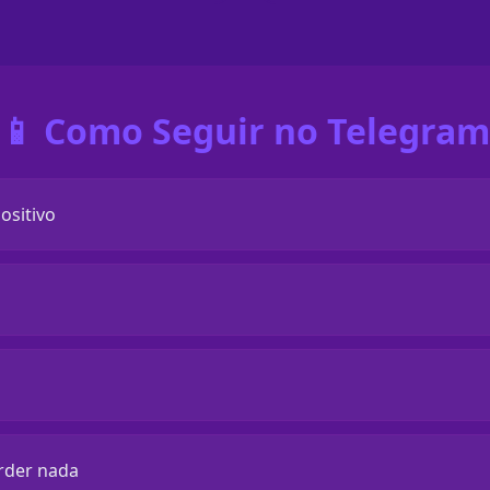
📱 Como Seguir no Telegram
ositivo
erder nada