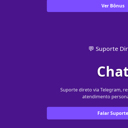
Ver Bônus
💬 Suporte Di
Cha
Suporte direto via Telegram, r
atendimento persona
Falar Suport