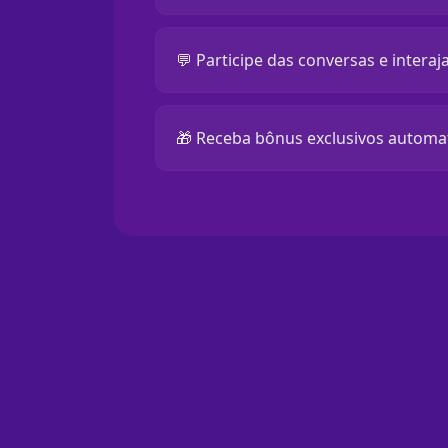
💬 Participe das conversas e interaj
🎁 Receba bônus exclusivos autom