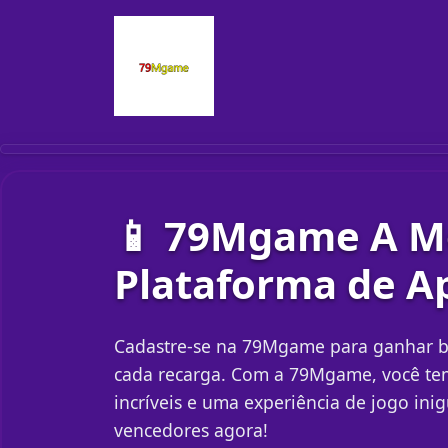
📱 79Mgame A M
Plataforma de A
Cadastre-se na 79Mgame para ganhar b
cada recarga. Com a 79Mgame, você te
incríveis e uma experiência de jogo inig
vencedores agora!