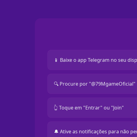
📱 Baixe o app Telegram no seu disp
🔍 Procure por "@79MgameOficial"
👆 Toque em "Entrar" ou "Join"
🔔 Ative as notificações para não p