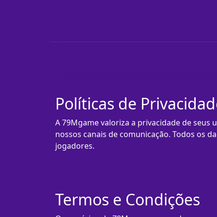
Políticas de Privacida
A 79Mgame valoriza a privacidade de seus 
nossos canais de comunicação. Todos os dad
jogadores.
Termos e Condições