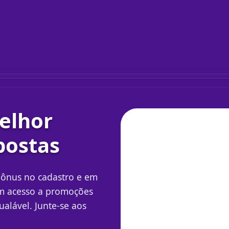
elhor
postas
ônus no cadastro e em
m acesso a promoções
ualável. Junte-se aos