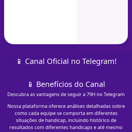
📱 Canal Oficial no Telegram!
📱 Benefícios do Canal
Descubra as vantagens de seguir a 79H no Telegram
Nossa plataforma oferece análises detalhadas sobre
como cada equipe se comporta em diferentes
situações de handicap, incluindo histórico de
resultados com diferentes handicaps e até mesmo