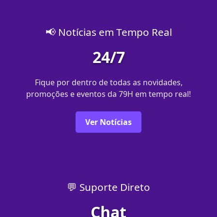
📢 Notícias em Tempo Real
24/7
Fique por dentro de todas as novidades,
promoções e eventos da 79H em tempo real!
Ver Notícias
💬 Suporte Direto
Chat