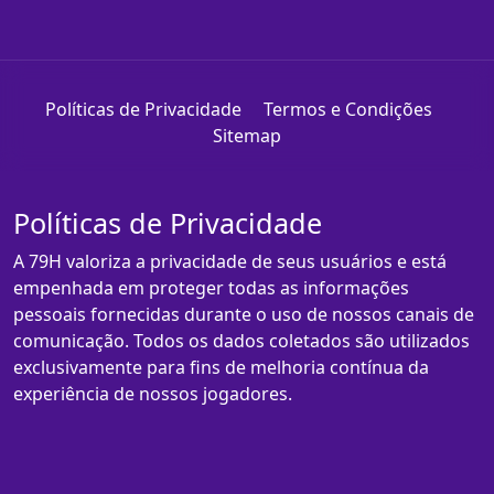
Políticas de Privacidade
Termos e Condições
Sitemap
Políticas de Privacidade
A 79H valoriza a privacidade de seus usuários e está
empenhada em proteger todas as informações
pessoais fornecidas durante o uso de nossos canais de
comunicação. Todos os dados coletados são utilizados
exclusivamente para fins de melhoria contínua da
experiência de nossos jogadores.