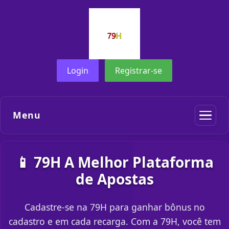
Login
Registrar-se
Menu
📱 79H A Melhor Plataforma
de Apostas
Cadastre-se na 79H para ganhar bônus no
cadastro e em cada recarga. Com a 79H, você tem