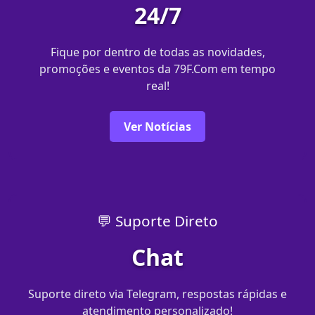
24/7
Fique por dentro de todas as novidades,
promoções e eventos da 79F.Com em tempo
real!
Ver Notícias
💬 Suporte Direto
Chat
Suporte direto via Telegram, respostas rápidas e
atendimento personalizado!