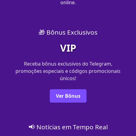
online.
🎁 Bônus Exclusivos
VIP
Receba bônus exclusivos do Telegram,
promoções especiais e códigos promocionais
únicos!
Ver Bônus
📢 Notícias em Tempo Real