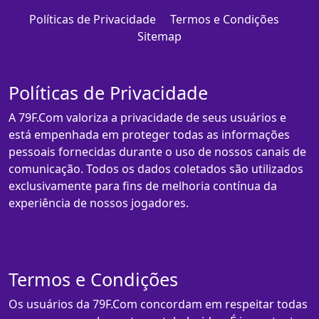
Políticas de Privacidade
Termos e Condições
Sitemap
Políticas de Privacidade
A 79F.Com valoriza a privacidade de seus usuários e
está empenhada em proteger todas as informações
pessoais fornecidas durante o uso de nossos canais de
comunicação. Todos os dados coletados são utilizados
exclusivamente para fins de melhoria contínua da
experiência de nossos jogadores.
Termos e Condições
Os usuários da 79F.Com concordam em respeitar todas