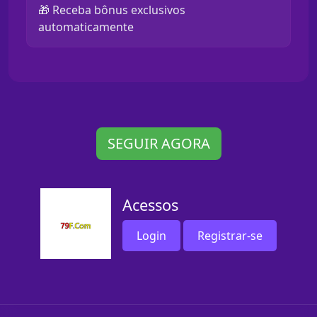
🎁 Receba bônus exclusivos
automaticamente
SEGUIR AGORA
Acessos
Login
Registrar-se