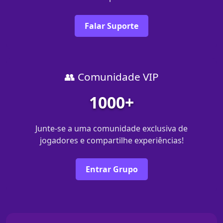
Falar Suporte
👥 Comunidade VIP
1000+
Junte-se a uma comunidade exclusiva de
jogadores e compartilhe experiências!
Entrar Grupo