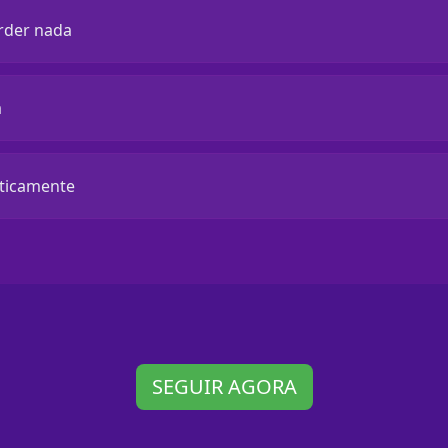
erder nada
a
aticamente
SEGUIR AGORA