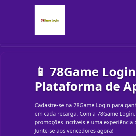
📱 78Game Login
Plataforma de A
Cadastre-se na 78Game Login para ganh
em cada recarga. Com a 78Game Login, 
promoções incríveis e uma experiência d
Junte-se aos vencedores agora!