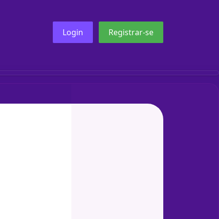
Login
Registrar-se