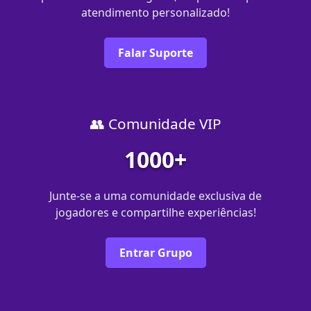
atendimento personalizado!
Falar Suporte
👥 Comunidade VIP
1000+
Junte-se a uma comunidade exclusiva de
jogadores e compartilhe experiências!
Entrar Grupo