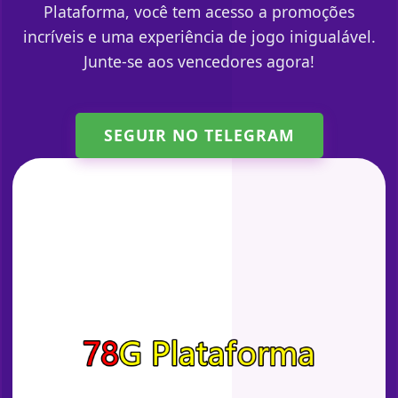
Plataforma, você tem acesso a promoções
incríveis e uma experiência de jogo inigualável.
Junte-se aos vencedores agora!
SEGUIR NO TELEGRAM