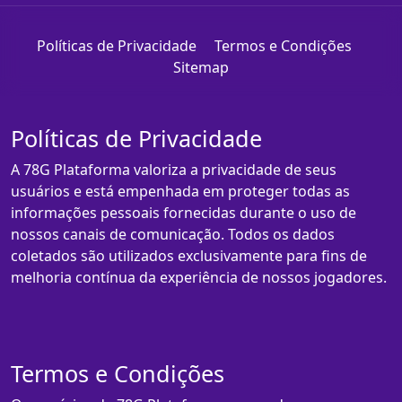
Políticas de Privacidade
Termos e Condições
Sitemap
Políticas de Privacidade
A 78G Plataforma valoriza a privacidade de seus
usuários e está empenhada em proteger todas as
informações pessoais fornecidas durante o uso de
nossos canais de comunicação. Todos os dados
coletados são utilizados exclusivamente para fins de
melhoria contínua da experiência de nossos jogadores.
Termos e Condições