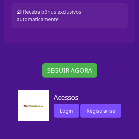
🎁 Receba bônus exclusivos
automaticamente
SEGUIR AGORA
Acessos
Login
Registrar-se