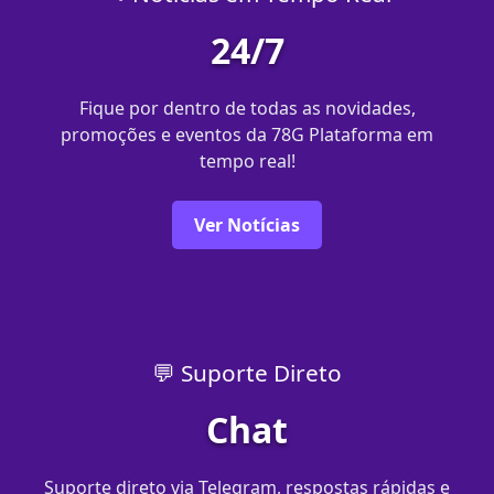
24/7
Fique por dentro de todas as novidades,
promoções e eventos da 78G Plataforma em
tempo real!
Ver Notícias
💬 Suporte Direto
Chat
Suporte direto via Telegram, respostas rápidas e