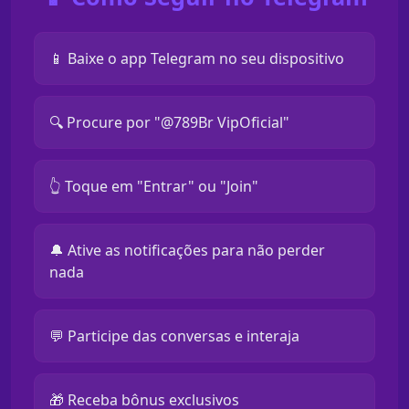
📱 Baixe o app Telegram no seu dispositivo
🔍 Procure por "@789Br VipOficial"
👆 Toque em "Entrar" ou "Join"
🔔 Ative as notificações para não perder
nada
💬 Participe das conversas e interaja
🎁 Receba bônus exclusivos