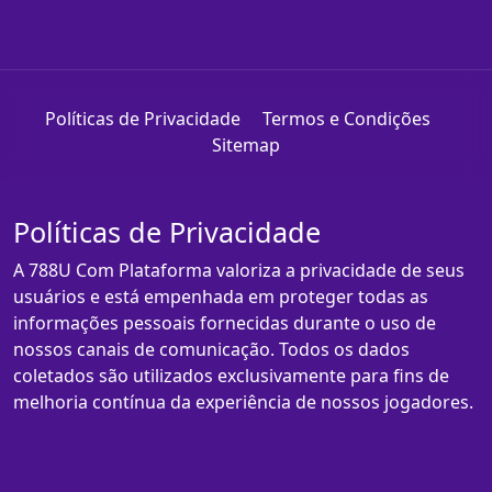
Políticas de Privacidade
Termos e Condições
Sitemap
Políticas de Privacidade
A 788U Com Plataforma valoriza a privacidade de seus
usuários e está empenhada em proteger todas as
informações pessoais fornecidas durante o uso de
nossos canais de comunicação. Todos os dados
coletados são utilizados exclusivamente para fins de
melhoria contínua da experiência de nossos jogadores.