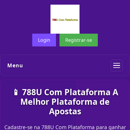
Login
Registrar-se
Menu
📱 788U Com Plataforma A
Melhor Plataforma de
Apostas
Cadastre-se na 788U Com Plataforma para ganhar