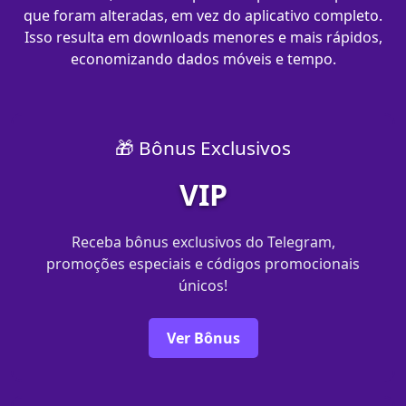
que foram alteradas, em vez do aplicativo completo.
Isso resulta em downloads menores e mais rápidos,
economizando dados móveis e tempo.
🎁 Bônus Exclusivos
VIP
Receba bônus exclusivos do Telegram,
promoções especiais e códigos promocionais
únicos!
Ver Bônus