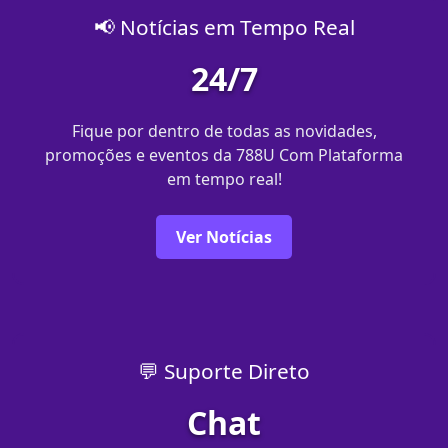
📢 Notícias em Tempo Real
24/7
Fique por dentro de todas as novidades,
promoções e eventos da 788U Com Plataforma
em tempo real!
Ver Notícias
💬 Suporte Direto
Chat