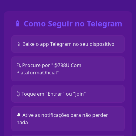
📱 Como Seguir no Telegram
📱 Baixe o app Telegram no seu dispositivo
🔍 Procure por "@788U Com
PlataformaOficial"
👆 Toque em "Entrar" ou "Join"
🔔 Ative as notificações para não perder
nada