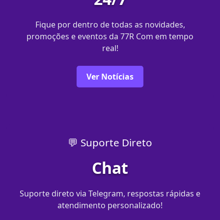
Fique por dentro de todas as novidades,
promoções e eventos da 77R Com em tempo
real!
Ver Notícias
💬 Suporte Direto
Chat
Suporte direto via Telegram, respostas rápidas e
atendimento personalizado!