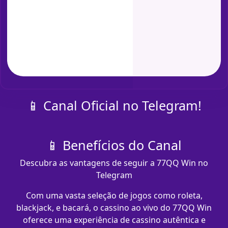
📱 Canal Oficial no Telegram!
📱 Benefícios do Canal
Descubra as vantagens de seguir a 77QQ Win no
Telegram
Com uma vasta seleção de jogos como roleta,
blackjack, e bacará, o cassino ao vivo do 77QQ Win
oferece uma experiência de cassino autêntica e