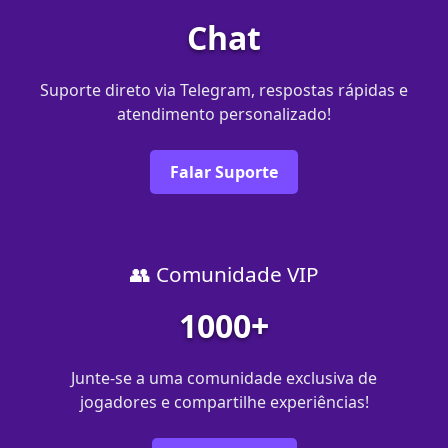
Chat
Suporte direto via Telegram, respostas rápidas e
atendimento personalizado!
Falar Suporte
👥 Comunidade VIP
1000+
Junte-se a uma comunidade exclusiva de
jogadores e compartilhe experiências!