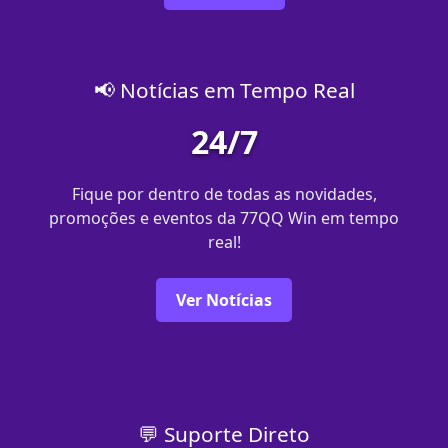
📢 Notícias em Tempo Real
24/7
Fique por dentro de todas as novidades,
promoções e eventos da 77QQ Win em tempo
real!
Ver Notícias
💬 Suporte Direto