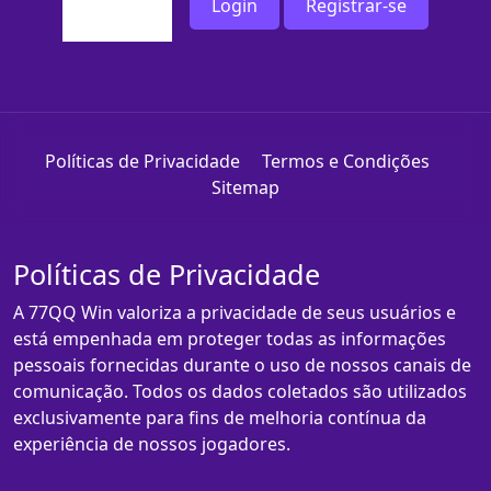
Login
Registrar-se
Políticas de Privacidade
Termos e Condições
Sitemap
Políticas de Privacidade
A 77QQ Win valoriza a privacidade de seus usuários e
está empenhada em proteger todas as informações
pessoais fornecidas durante o uso de nossos canais de
comunicação. Todos os dados coletados são utilizados
exclusivamente para fins de melhoria contínua da
experiência de nossos jogadores.