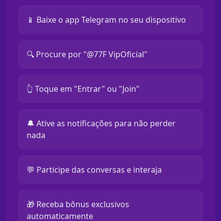
📱 Baixe o app Telegram no seu dispositivo
🔍 Procure por "@77F VipOficial"
👆 Toque em "Entrar" ou "Join"
🔔 Ative as notificações para não perder
nada
💬 Participe das conversas e interaja
🎁 Receba bônus exclusivos
automaticamente