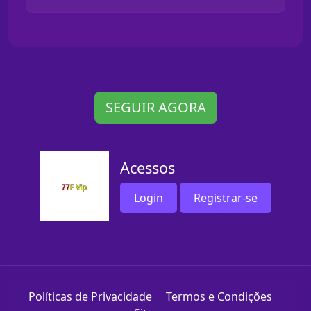
SEGUIR AGORA
Acessos
Login
Registrar-se
Políticas de Privacidade
Termos e Condições