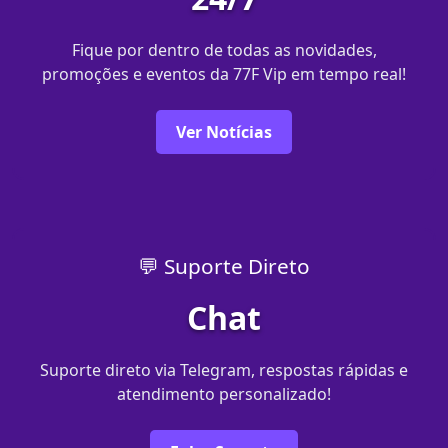
Fique por dentro de todas as novidades,
promoções e eventos da 77F Vip em tempo real!
Ver Notícias
💬 Suporte Direto
Chat
Suporte direto via Telegram, respostas rápidas e
atendimento personalizado!