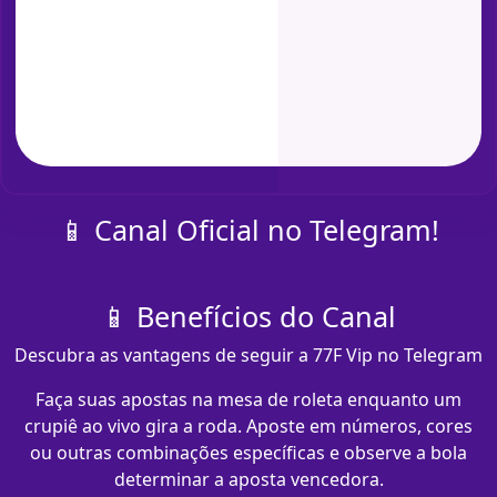
📱 Canal Oficial no Telegram!
📱 Benefícios do Canal
Descubra as vantagens de seguir a 77F Vip no Telegram
Faça suas apostas na mesa de roleta enquanto um
crupiê ao vivo gira a roda. Aposte em números, cores
ou outras combinações específicas e observe a bola
determinar a aposta vencedora.