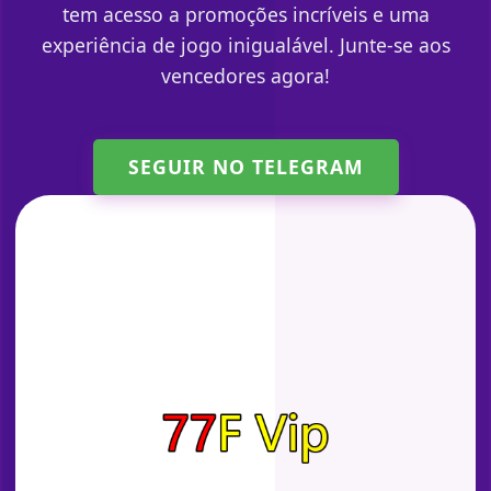
tem acesso a promoções incríveis e uma
experiência de jogo inigualável. Junte-se aos
vencedores agora!
SEGUIR NO TELEGRAM