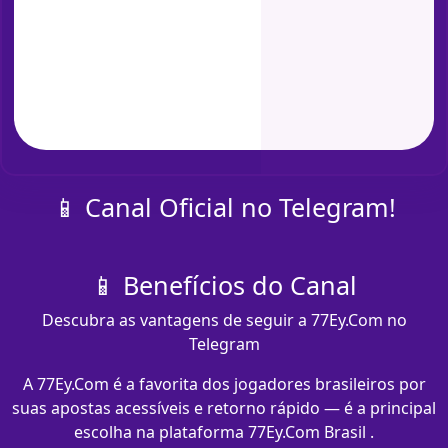
📱 Canal Oficial no Telegram!
📱 Benefícios do Canal
Descubra as vantagens de seguir a 77Ey.Com no
Telegram
A 77Ey.Com é a favorita dos jogadores brasileiros por
suas apostas acessíveis e retorno rápido — é a principal
escolha na plataforma 77Ey.Com Brasil .