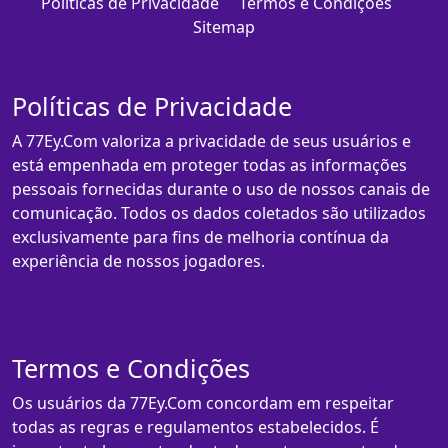
Políticas de Privacidade
Termos e Condições
Sitemap
Políticas de Privacidade
A 77Ey.Com valoriza a privacidade de seus usuários e
está empenhada em proteger todas as informações
pessoais fornecidas durante o uso de nossos canais de
comunicação. Todos os dados coletados são utilizados
exclusivamente para fins de melhoria contínua da
experiência de nossos jogadores.
Termos e Condições
Os usuários da 77Ey.Com concordam em respeitar
todas as regras e regulamentos estabelecidos. É