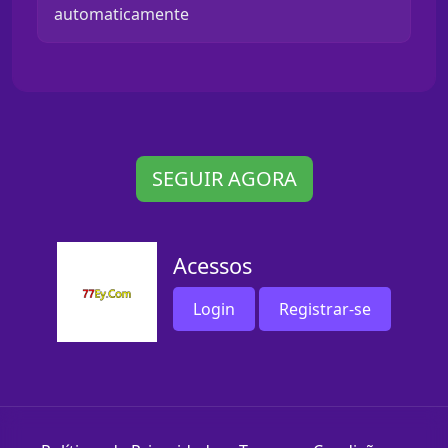
automaticamente
SEGUIR AGORA
Acessos
Login
Registrar-se