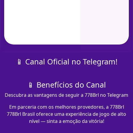
📱 Canal Oficial no Telegram!
📱 Benefícios do Canal
Descubra as vantagens de seguir a 778Brl no Telegram
Em parceria com os melhores provedores, a 778Brl
778Brl Brasil oferece uma experiência de jogo de alto
nível — sinta a emoção da vitória!