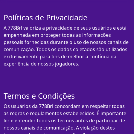
Políticas de Privacidade
A 778Brl valoriza a privacidade de seus usuários e está
empenhada em proteger todas as informações
pessoais fornecidas durante o uso de nossos canais de
comunicação. Todos os dados coletados são utilizados
exclusivamente para fins de melhoria contínua da
experiência de nossos jogadores.
Termos e Condições
Os usuários da 778Brl concordam em respeitar todas
as regras e regulamentos estabelecidos. É importante
ler e entender todos os termos antes de participar de
nossos canais de comunicação. A violação destes