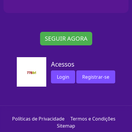
SEGUIR AGORA
Acessos
Login
Registrar-se
Políticas de Privacidade
Termos e Condições
Sitemap