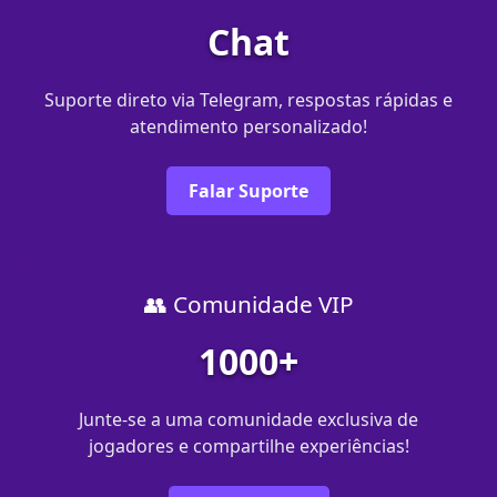
Chat
Suporte direto via Telegram, respostas rápidas e
atendimento personalizado!
Falar Suporte
👥 Comunidade VIP
1000+
Junte-se a uma comunidade exclusiva de
jogadores e compartilhe experiências!