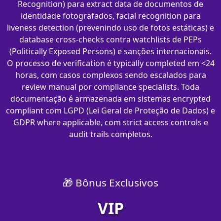
Recognition) para extract data de documentos de
identidade fotografados, facial recognition para
liveness detection (prevenindo uso de fotos estáticas) e
database cross-checks contra watchlists de PEPs
(Politically Exposed Persons) e sanções internacionais.
O processo de verification é typically completed em <24
horas, com casos complexos sendo escalados para
review manual por compliance specialists. Toda
documentação é armazenada em sistemas encrypted
compliant com LGPD (Lei Geral de Proteção de Dados) e
GDPR where applicable, com strict access controls e
audit trails completos.
🎁 Bônus Exclusivos
VIP