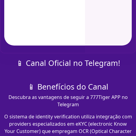
📱 Canal Oficial no Telegram!
📱 Benefícios do Canal
Descubra as vantagens de seguir a 777Tiger APP no
Telegram
O sistema de identity verification utiliza integração com
providers especializados em eKYC (electronic Know
Your Customer) que empregam OCR (Optical Character