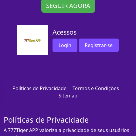
SEGUIR AGORA
Acessos
Login
Registrar-se
Políticas de Privacidade
Termos e Condições
Sitemap
Políticas de Privacidade
A 777Tiger APP valoriza a privacidade de seus usuários