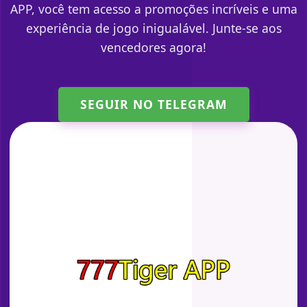
APP, você tem acesso a promoções incríveis e uma
experiência de jogo inigualável. Junte-se aos
vencedores agora!
SEGUIR NO TELEGRAM