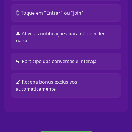
👆 Toque em "Entrar" ou "Join"
🔔 Ative as notificações para não perder
nada
💬 Participe das conversas e interaja
🎁 Receba bônus exclusivos
automaticamente