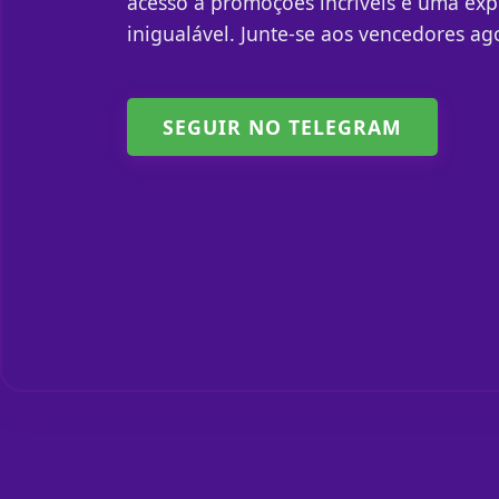
acesso a promoções incríveis e uma exp
inigualável. Junte-se aos vencedores ag
SEGUIR NO TELEGRAM