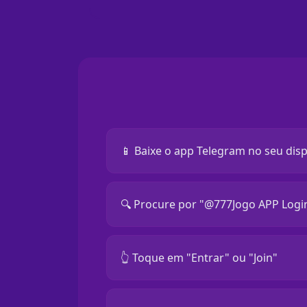
📱 Baixe o app Telegram no seu disp
🔍 Procure por "@777Jogo APP Login
👆 Toque em "Entrar" ou "Join"