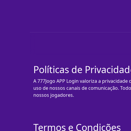
Políticas de Privacida
A 777Jogo APP Login valoriza a privacidade
uso de nossos canais de comunicação. Todos
nossos jogadores.
Termos e Condições