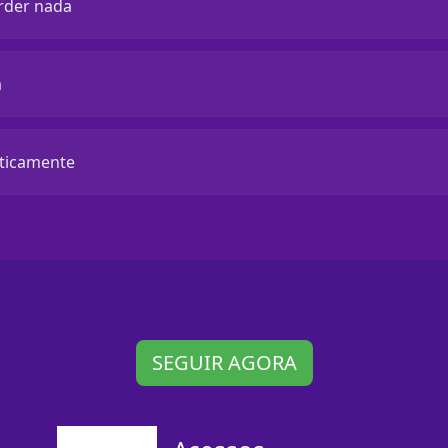
erder nada
a
aticamente
SEGUIR AGORA