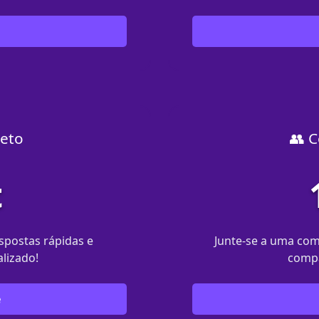
reto
👥 
t
espostas rápidas e
Junte-se a uma com
lizado!
compa
e