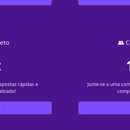
reto
👥 
t
espostas rápidas e
Junte-se a uma com
lizado!
compa
e