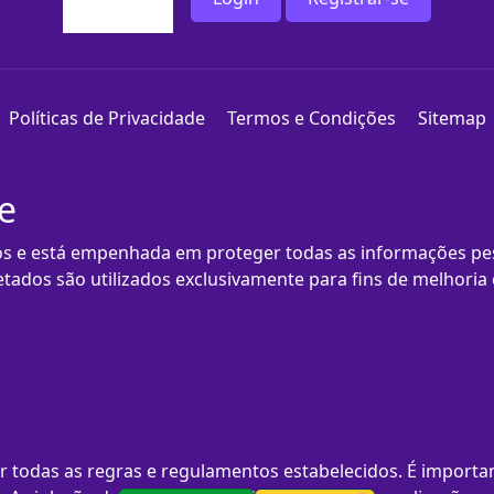
Políticas de Privacidade
Termos e Condições
Sitemap
de
rios e está empenhada em proteger todas as informações pe
tados são utilizados exclusivamente para fins de melhoria
 todas as regras e regulamentos estabelecidos. É importan