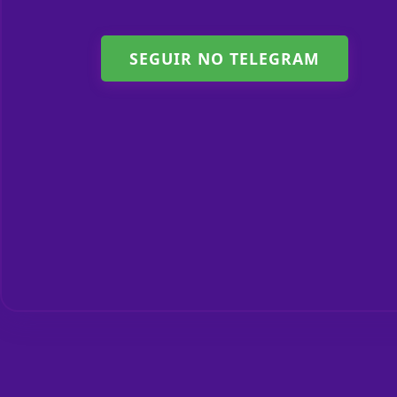
SEGUIR NO TELEGRAM