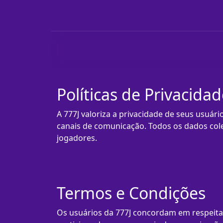
Políticas de Privacida
A 777J valoriza a privacidade de seus usuá
canais de comunicação. Todos os dados cole
jogadores.
Termos e Condições
Os usuários da 777J concordam em respeitar