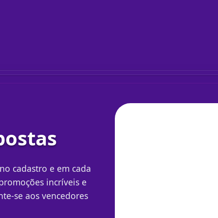
postas
 no cadastro e em cada
promoções incríveis e
unte-se aos vencedores