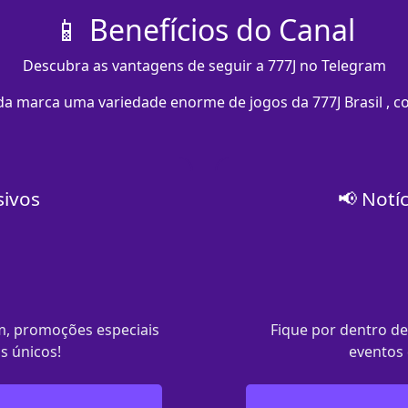
📱 Benefícios do Canal
Descubra as vantagens de seguir a 777J no Telegram
s da marca uma variedade enorme de jogos da 777J Brasil , 
sivos
📢 Notí
m, promoções especiais
Fique por dentro d
s únicos!
eventos 