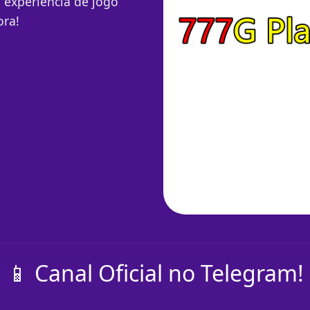
 experiência de jogo
ora!
📱 Canal Oficial no Telegram!