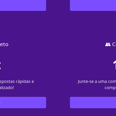
reto
👥 
t
espostas rápidas e
Junte-se a uma com
lizado!
compa
e