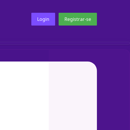
Login
Registrar-se