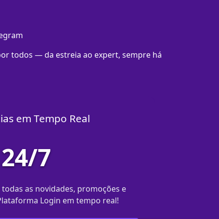
legram
por todos — da estreia ao expert, sempre há
cias em Tempo Real
24/7
e todas as novidades, promoções e
Plataforma Login em tempo real!