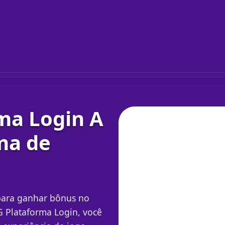
ma Login A
ma de
para ganhar bônus no
G Plataforma Login, você