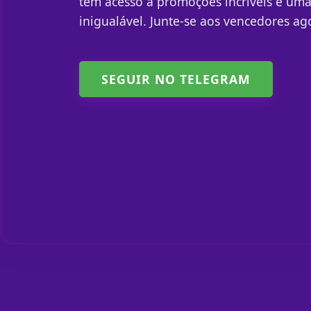
tem acesso a promoções incríveis e uma
inigualável. Junte-se aos vencedores ag
SEGUIR NO TELEGRAM