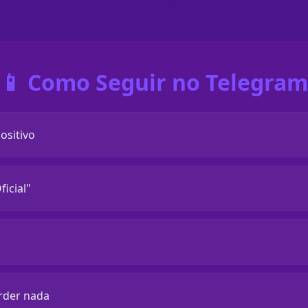
📱 Como Seguir no Telegram
ositivo
icial"
erder nada