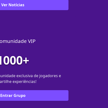
Ver Notícias
Comunidade VIP
1000+
unidade exclusiva de jogadores e
rtilhe experiências!
Entrar Grupo