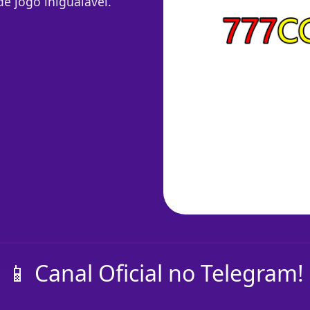
e jogo inigualável.
📱 Canal Oficial no Telegram!