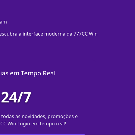
ram
 descubra a interface moderna da 777CC Win
cias em Tempo Real
24/7
e todas as novidades, promoções e
7CC Win Login em tempo real!