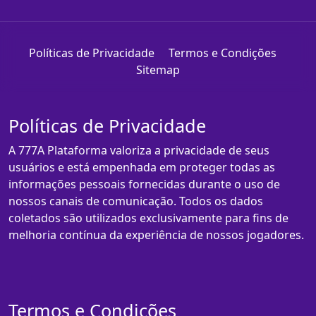
Políticas de Privacidade
Termos e Condições
Sitemap
Políticas de Privacidade
A 777A Plataforma valoriza a privacidade de seus
usuários e está empenhada em proteger todas as
informações pessoais fornecidas durante o uso de
nossos canais de comunicação. Todos os dados
coletados são utilizados exclusivamente para fins de
melhoria contínua da experiência de nossos jogadores.
Termos e Condições