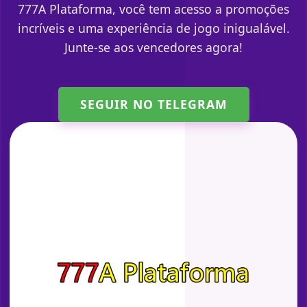
777A Plataforma, você tem acesso a promoções
incríveis e uma experiência de jogo inigualável.
Junte-se aos vencedores agora!
SEGUIR NO TELEGRAM