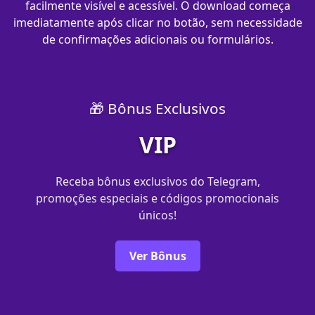
facilmente visível e acessível. O download começa
imediatamente após clicar no botão, sem necessidade
de confirmações adicionais ou formulários.
🎁 Bônus Exclusivos
VIP
Receba bônus exclusivos do Telegram,
promoções especiais e códigos promocionais
únicos!
Ver Bônus