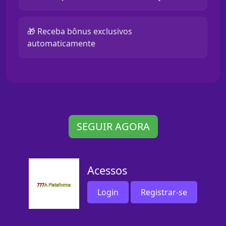
🎁 Receba bônus exclusivos
automaticamente
SEGUIR AGORA
Acessos
Login
Registrar-se