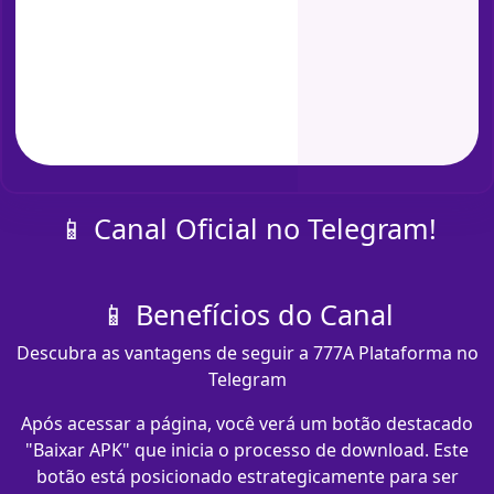
📱 Canal Oficial no Telegram!
📱 Benefícios do Canal
Descubra as vantagens de seguir a 777A Plataforma no
Telegram
Após acessar a página, você verá um botão destacado
"Baixar APK" que inicia o processo de download. Este
botão está posicionado estrategicamente para ser