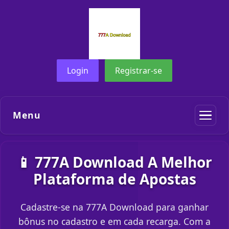
Login
Registrar-se
Menu
📱 777A Download A Melhor
Plataforma de Apostas
Cadastre-se na 777A Download para ganhar
bônus no cadastro e em cada recarga. Com a