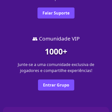
Falar Suporte
👥 Comunidade VIP
1000+
Junte-se a uma comunidade exclusiva de
jogadores e compartilhe experiências!
Entrar Grupo