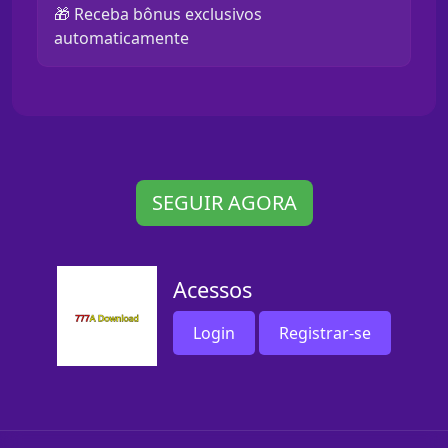
🎁 Receba bônus exclusivos
automaticamente
SEGUIR AGORA
Acessos
Login
Registrar-se