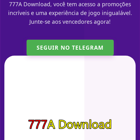
777A Download, você tem acesso a promoções
incríveis e uma experiência de jogo inigualável.
Junte-se aos vencedores agora!
SEGUIR NO TELEGRAM