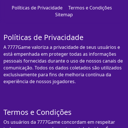
Políticas de Privacidade
Termos e Condições
Sitemap
Políticas de Privacidade
A 7777Game valoriza a privacidade de seus usuários e
está empenhada em proteger todas as informações
pessoais fornecidas durante o uso de nossos canais de
comunicação. Todos os dados coletados são utilizados
exclusivamente para fins de melhoria contínua da
experiência de nossos jogadores.
Termos e Condições
Os usuários da 7777Game concordam em respeitar