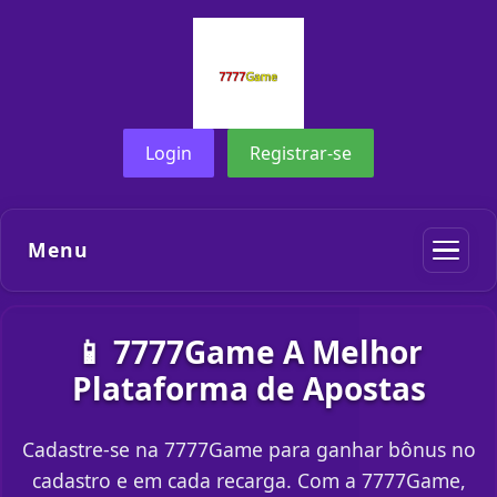
Login
Registrar-se
Menu
📱 7777Game A Melhor
Plataforma de Apostas
Cadastre-se na 7777Game para ganhar bônus no
cadastro e em cada recarga. Com a 7777Game,