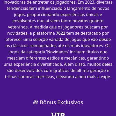
inovadoras de entreter os jogadores. Em 2023, diversas
tendências têm influenciado o lançamento de novos
jogos, proporcionando experiências únicas e
envolventes que atraem tanto novatos quanto
veteranos. À medida que os jogadores buscam por
novidades, a plataforma
7622
tem se destacado por
oferecer uma seleção variada de jogos que vão desde
os clássicos reimaginados até os mais inovadores. Os
jogos da categoria 'Novidades' incluem títulos que
mesclam diferentes estilos e mecânicas, garantindo
uma experiência diversificada. Além disso, muitos deles
são desenvolvidos com gráficos de última geração e
trilhas sonoras imersivas, elevando ainda mais a expe.
🎁 Bônus Exclusivos
VIP