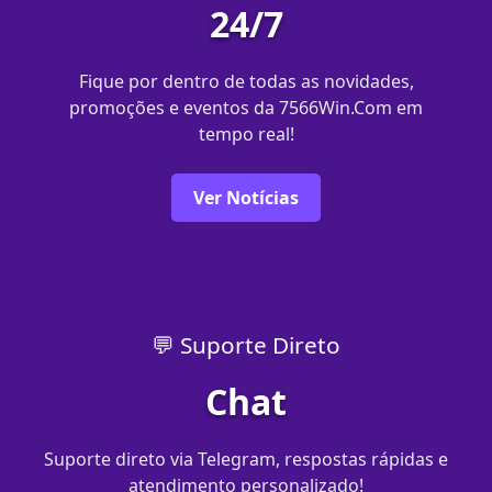
24/7
Fique por dentro de todas as novidades,
promoções e eventos da 7566Win.Com em
tempo real!
Ver Notícias
💬 Suporte Direto
Chat
Suporte direto via Telegram, respostas rápidas e
atendimento personalizado!