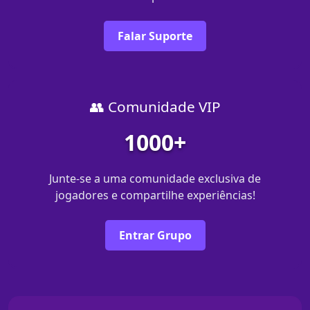
Falar Suporte
👥 Comunidade VIP
1000+
Junte-se a uma comunidade exclusiva de
jogadores e compartilhe experiências!
Entrar Grupo