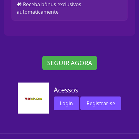
🎁 Receba bônus exclusivos
automaticamente
SEGUIR AGORA
Acessos
Login
Registrar-se