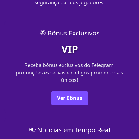
segurança para os jogadores.
🎁 Bônus Exclusivos
VIP
Receba bônus exclusivos do Telegram,
promoções especiais e códigos promocionais
únicos!
Ver Bônus
📢 Notícias em Tempo Real