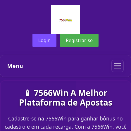
Login
Registrar-se
Menu
📱 7566Win A Melhor
Plataforma de Apostas
Cadastre-se na 7566Win para ganhar bônus no
cadastro e em cada recarga. Com a 7566Win, você