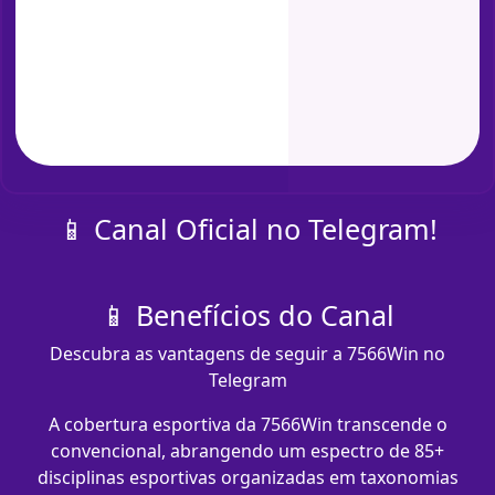
📱 Canal Oficial no Telegram!
📱 Benefícios do Canal
Descubra as vantagens de seguir a 7566Win no
Telegram
A cobertura esportiva da 7566Win transcende o
convencional, abrangendo um espectro de 85+
disciplinas esportivas organizadas em taxonomias