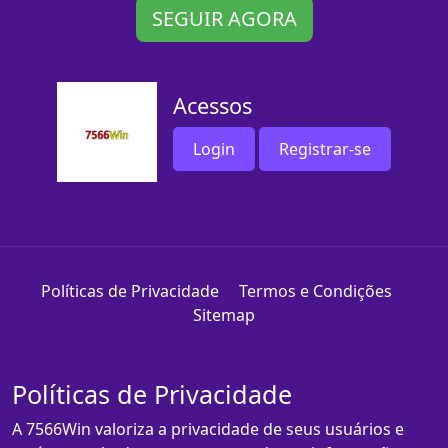
SEGUIR AGORA
Acessos
Login
Registrar-se
Políticas de Privacidade
Termos e Condições
Sitemap
Políticas de Privacidade
A 7566Win valoriza a privacidade de seus usuários e