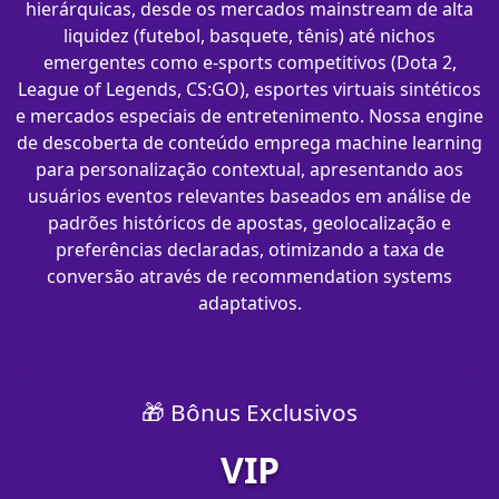
hierárquicas, desde os mercados mainstream de alta
liquidez (futebol, basquete, tênis) até nichos
emergentes como e-sports competitivos (Dota 2,
League of Legends, CS:GO), esportes virtuais sintéticos
e mercados especiais de entretenimento. Nossa engine
de descoberta de conteúdo emprega machine learning
para personalização contextual, apresentando aos
usuários eventos relevantes baseados em análise de
padrões históricos de apostas, geolocalização e
preferências declaradas, otimizando a taxa de
conversão através de recommendation systems
adaptativos.
🎁 Bônus Exclusivos
VIP