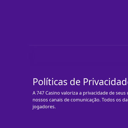
Políticas de Privacida
A 747 Casino valoriza a privacidade de seu
nossos canais de comunicação. Todos os dad
jogadores.