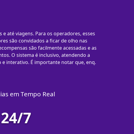
m
e até viagens. Para os operadores, esses
res são convidados a ficar de olho nas
recompensas são facilmente acessadas e as
tos. O sistema é inclusivo, atendendo a
 e interativo. É importante notar que, enq.
cias em Tempo Real
24/7