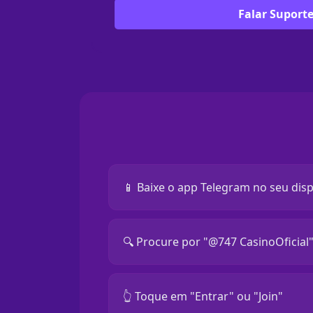
Falar Suport
📱 Baixe o app Telegram no seu disp
🔍 Procure por "@747 CasinoOficial
👆 Toque em "Entrar" ou "Join"