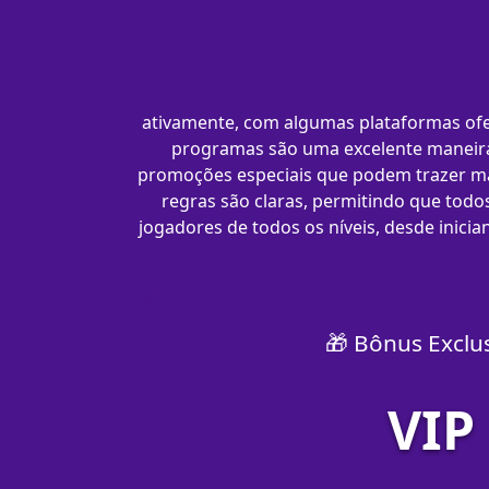
ativamente, com algumas plataformas ofe
programas são uma excelente maneira d
promoções especiais que podem trazer ma
regras são claras, permitindo que todo
jogadores de todos os níveis, desde inicia
🎁 Bônus Exclu
VIP