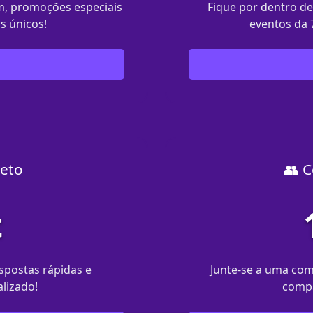
m, promoções especiais
Fique por dentro d
s únicos!
eventos da 
reto
👥 
t
espostas rápidas e
Junte-se a uma com
lizado!
compa