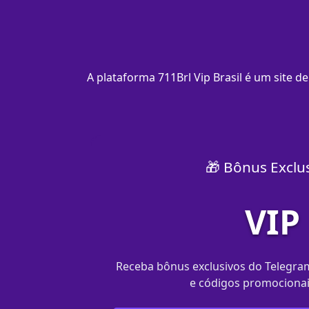
A plataforma 711Brl Vip Brasil é um site d
🎁 Bônus Exclu
VIP
Receba bônus exclusivos do Telegra
e códigos promocionai