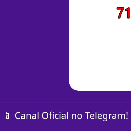
📱 Canal Oficial no Telegram!