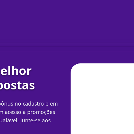
Melhor
postas
bônus no cadastro e em
em acesso a promoções
ualável. Junte-se aos