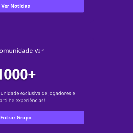
Ver Notícias
Comunidade VIP
1000+
unidade exclusiva de jogadores e
rtilhe experiências!
Entrar Grupo