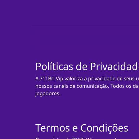
Políticas de Privacida
A 711Brl Vip valoriza a privacidade de seu
nossos canais de comunicação. Todos os dad
jogadores.
Termos e Condições