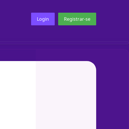
Login
Registrar-se