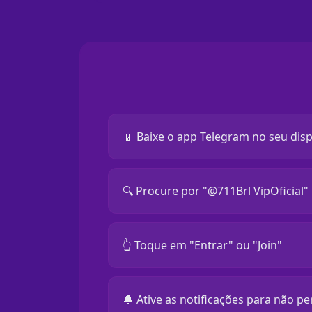
📱 Baixe o app Telegram no seu disp
🔍 Procure por "@711Brl VipOficial"
👆 Toque em "Entrar" ou "Join"
🔔 Ative as notificações para não p