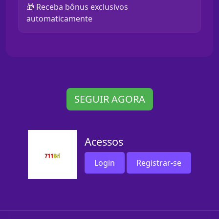
🎁 Receba bônus exclusivos
automaticamente
SEGUIR AGORA
Acessos
Login
Registrar-se