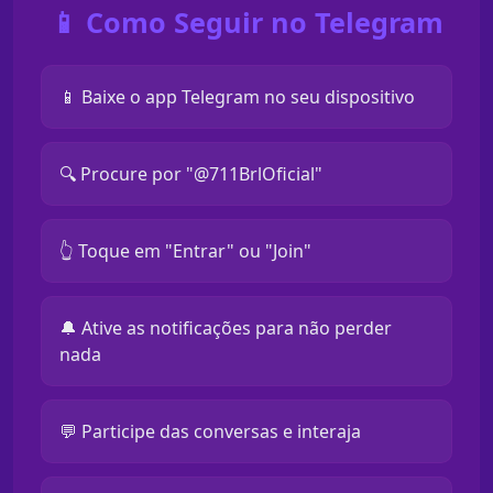
📱 Como Seguir no Telegram
📱 Baixe o app Telegram no seu dispositivo
🔍 Procure por "@711BrlOficial"
👆 Toque em "Entrar" ou "Join"
🔔 Ative as notificações para não perder
nada
💬 Participe das conversas e interaja