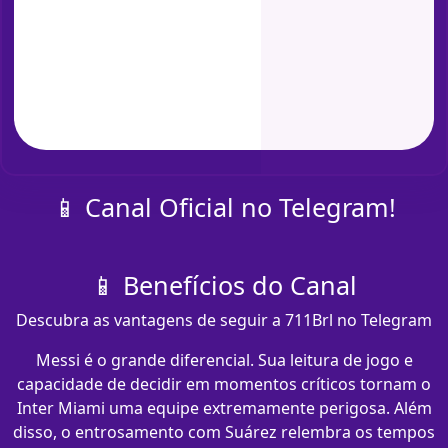
📱 Canal Oficial no Telegram!
📱 Benefícios do Canal
Descubra as vantagens de seguir a 711Brl no Telegram
Messi é o grande diferencial. Sua leitura de jogo e
capacidade de decidir em momentos críticos tornam o
Inter Miami uma equipe extremamente perigosa. Além
disso, o entrosamento com Suárez relembra os tempos