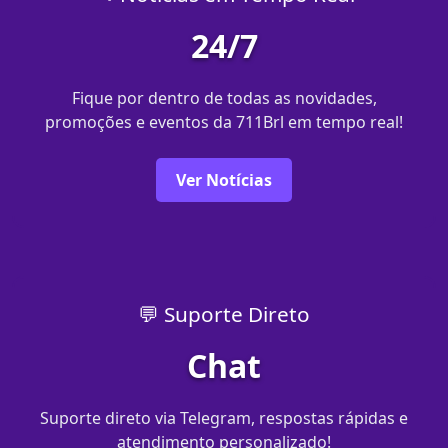
24/7
Fique por dentro de todas as novidades,
promoções e eventos da 711Brl em tempo real!
Ver Notícias
💬 Suporte Direto
Chat
Suporte direto via Telegram, respostas rápidas e
atendimento personalizado!