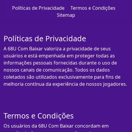
Políticas de Privacidade
Termos e Condições
Sitemap
Políticas de Privacidade
A 68U Com Baixar valoriza a privacidade de seus
usuários e está empenhada em proteger todas as
informações pessoais fornecidas durante o uso de
nossos canais de comunicação. Todos os dados
coletados são utilizados exclusivamente para fins de
melhoria contínua da experiência de nossos jogadores.
Termos e Condições
Os usuários da 68U Com Baixar concordam em