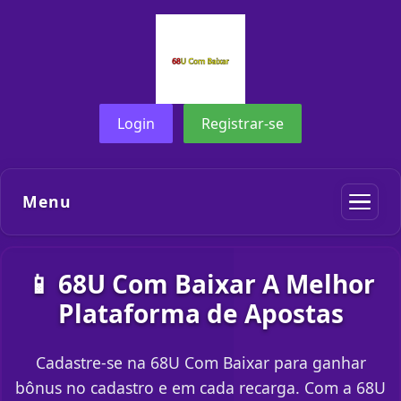
Login
Registrar-se
Menu
📱 68U Com Baixar A Melhor
Plataforma de Apostas
Cadastre-se na 68U Com Baixar para ganhar
bônus no cadastro e em cada recarga. Com a 68U