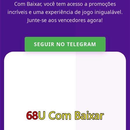
Com Baixar, você tem acesso a promoções
incríveis e uma experiência de jogo inigualável.
Junte-se aos vencedores agora!
SEGUIR NO TELEGRAM