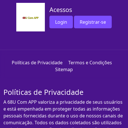
Acessos
Login
Registrar-se
Políticas de Privacidade
Termos e Condições
Sitemap
Políticas de Privacidade
A 68U Com APP valoriza a privacidade de seus usuários
e está empenhada em proteger todas as informações
pessoais fornecidas durante o uso de nossos canais de
comunicação. Todos os dados coletados são utilizados