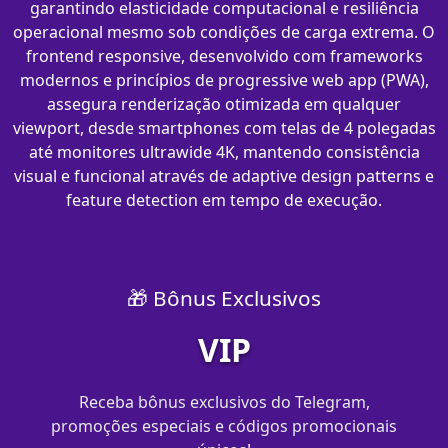
garantindo elasticidade computacional e resiliência
operacional mesmo sob condições de carga extrema. O
frontend responsive, desenvolvido com frameworks
modernos e princípios de progressive web app (PWA),
assegura renderização otimizada em qualquer
viewport, desde smartphones com telas de 4 polegadas
até monitores ultrawide 4K, mantendo consistência
visual e funcional através de adaptive design patterns e
feature detection em tempo de execução.
🎁 Bônus Exclusivos
VIP
Receba bônus exclusivos do Telegram,
promoções especiais e códigos promocionais