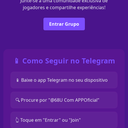
Junte-se a uma comunidade exclusiva de
jogadores e compartilhe experiências!
Entrar Grupo
📱 Como Seguir no Telegram
📱 Baixe o app Telegram no seu dispositivo
🔍 Procure por "@68U Com APPOficial"
👆 Toque em "Entrar" ou "Join"