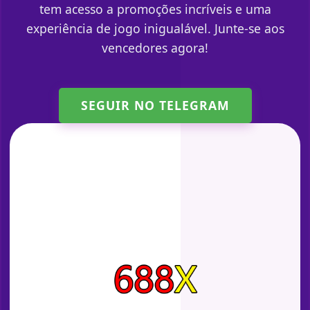
tem acesso a promoções incríveis e uma
experiência de jogo inigualável. Junte-se aos
vencedores agora!
SEGUIR NO TELEGRAM