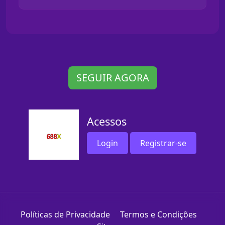
SEGUIR AGORA
Acessos
Login
Registrar-se
Políticas de Privacidade
Termos e Condições