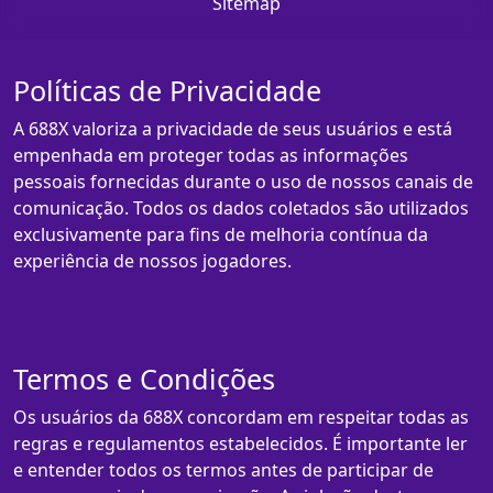
Sitemap
Políticas de Privacidade
A 688X valoriza a privacidade de seus usuários e está
empenhada em proteger todas as informações
pessoais fornecidas durante o uso de nossos canais de
comunicação. Todos os dados coletados são utilizados
exclusivamente para fins de melhoria contínua da
experiência de nossos jogadores.
Termos e Condições
Os usuários da 688X concordam em respeitar todas as
regras e regulamentos estabelecidos. É importante ler
e entender todos os termos antes de participar de