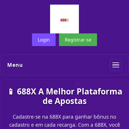
Login
Registrar-se
Menu
📱 688X A Melhor Plataforma
de Apostas
Cadastre-se na 688X para ganhar bônus no
cadastro e em cada recarga. Com a 688X, você