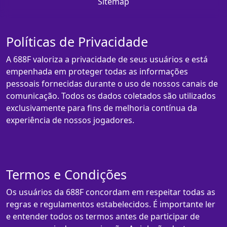
Sitemap
Políticas de Privacidade
A 688F valoriza a privacidade de seus usuários e está
empenhada em proteger todas as informações
pessoais fornecidas durante o uso de nossos canais de
comunicação. Todos os dados coletados são utilizados
exclusivamente para fins de melhoria contínua da
experiência de nossos jogadores.
Termos e Condições
Os usuários da 688F concordam em respeitar todas as
regras e regulamentos estabelecidos. É importante ler
e entender todos os termos antes de participar de