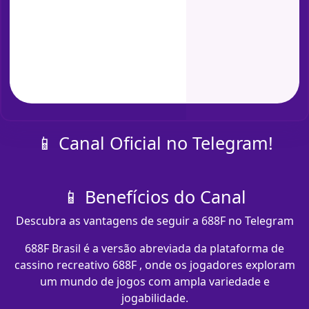
📱 Canal Oficial no Telegram!
📱 Benefícios do Canal
Descubra as vantagens de seguir a 688F no Telegram
688F Brasil é a versão abreviada da plataforma de
cassino recreativo 688F , onde os jogadores exploram
um mundo de jogos com ampla variedade e
jogabilidade.