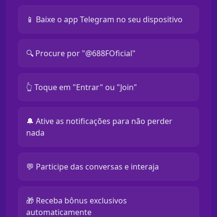
📱 Baixe o app Telegram no seu dispositivo
🔍 Procure por "@688FOficial"
👆 Toque em "Entrar" ou "Join"
🔔 Ative as notificações para não perder
nada
💬 Participe das conversas e interaja
🎁 Receba bônus exclusivos
automaticamente