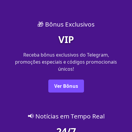
🎁 Bônus Exclusivos
VIP
Receba bônus exclusivos do Telegram,
promoções especiais e códigos promocionais
únicos!
Ver Bônus
📢 Notícias em Tempo Real
24/7