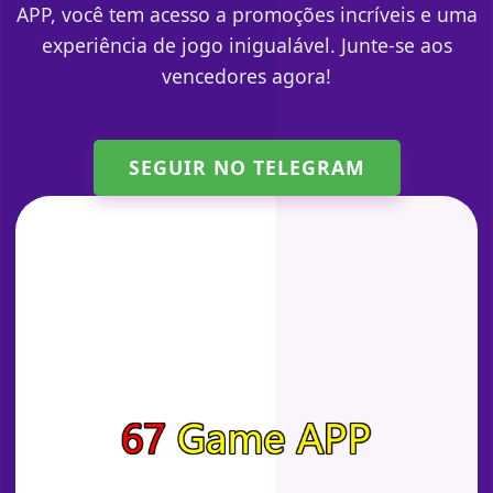
APP, você tem acesso a promoções incríveis e uma
experiência de jogo inigualável. Junte-se aos
vencedores agora!
SEGUIR NO TELEGRAM