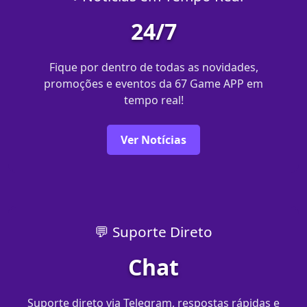
24/7
Fique por dentro de todas as novidades,
promoções e eventos da 67 Game APP em
tempo real!
Ver Notícias
💬 Suporte Direto
Chat
Suporte direto via Telegram, respostas rápidas e