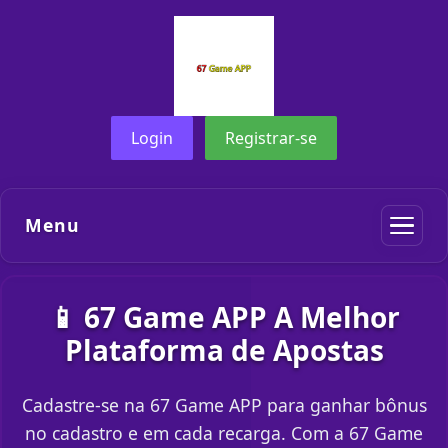
Login
Registrar-se
Menu
📱 67 Game APP A Melhor
Plataforma de Apostas
Cadastre-se na 67 Game APP para ganhar bônus
no cadastro e em cada recarga. Com a 67 Game