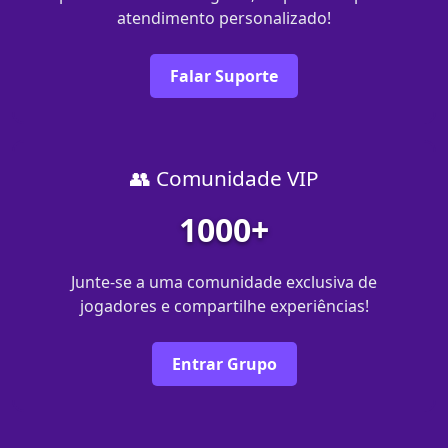
atendimento personalizado!
Falar Suporte
👥 Comunidade VIP
1000+
Junte-se a uma comunidade exclusiva de
jogadores e compartilhe experiências!
Entrar Grupo