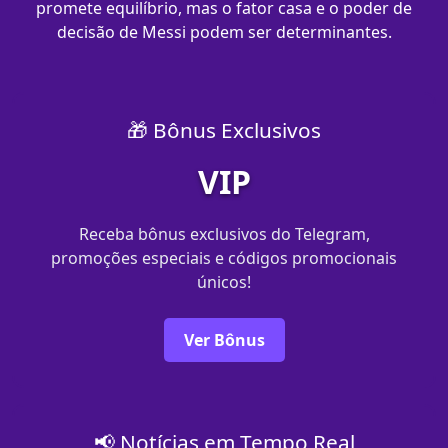
promete equilíbrio, mas o fator casa e o poder de
decisão de Messi podem ser determinantes.
🎁 Bônus Exclusivos
VIP
Receba bônus exclusivos do Telegram,
promoções especiais e códigos promocionais
únicos!
Ver Bônus
📢 Notícias em Tempo Real