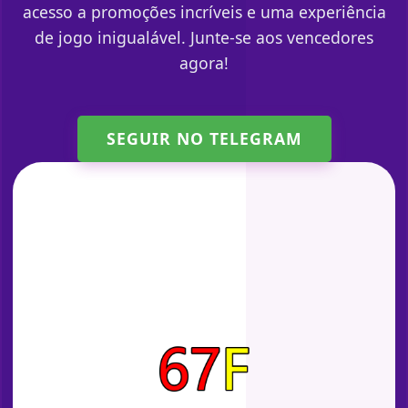
acesso a promoções incríveis e uma experiência
de jogo inigualável. Junte-se aos vencedores
agora!
SEGUIR NO TELEGRAM