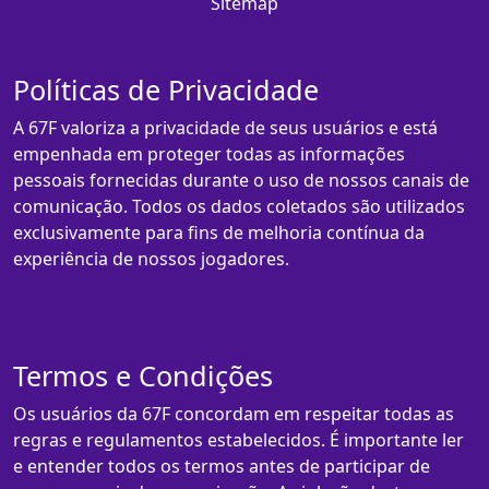
Sitemap
Políticas de Privacidade
A 67F valoriza a privacidade de seus usuários e está
empenhada em proteger todas as informações
pessoais fornecidas durante o uso de nossos canais de
comunicação. Todos os dados coletados são utilizados
exclusivamente para fins de melhoria contínua da
experiência de nossos jogadores.
Termos e Condições
Os usuários da 67F concordam em respeitar todas as
regras e regulamentos estabelecidos. É importante ler
e entender todos os termos antes de participar de