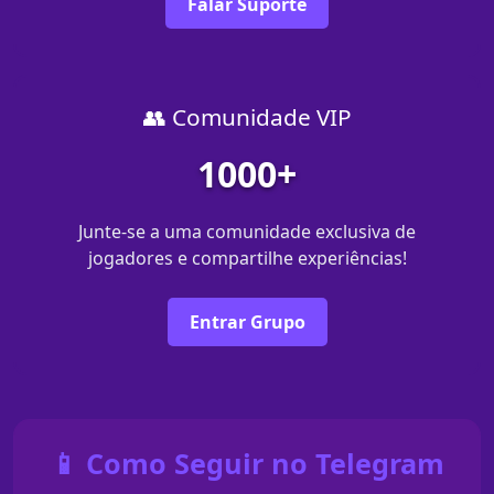
Falar Suporte
👥 Comunidade VIP
1000+
Junte-se a uma comunidade exclusiva de
jogadores e compartilhe experiências!
Entrar Grupo
📱 Como Seguir no Telegram