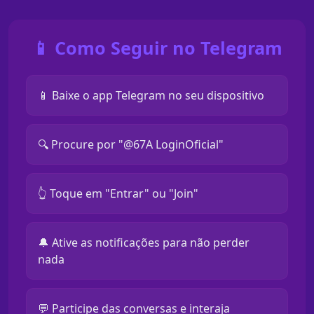
📱 Como Seguir no Telegram
📱 Baixe o app Telegram no seu dispositivo
🔍 Procure por "@67A LoginOficial"
👆 Toque em "Entrar" ou "Join"
🔔 Ative as notificações para não perder
nada
💬 Participe das conversas e interaja