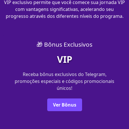
VIP exclusivo permite que você comece sua jornada VIP
com vantagens significativas, acelerando seu
progresso através dos diferentes níveis do programa.
🎁 Bônus Exclusivos
VIP
Receba bônus exclusivos do Telegram,
promoções especiais e códigos promocionais
únicos!
Ver Bônus