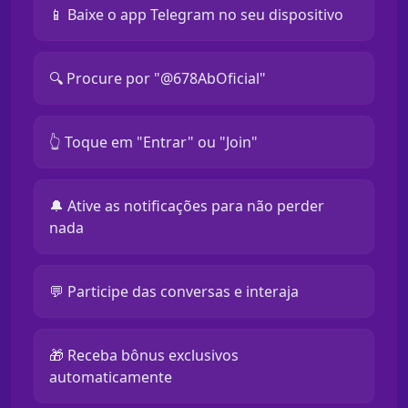
📱 Baixe o app Telegram no seu dispositivo
🔍 Procure por "@678AbOficial"
👆 Toque em "Entrar" ou "Join"
🔔 Ative as notificações para não perder
nada
💬 Participe das conversas e interaja
🎁 Receba bônus exclusivos
automaticamente