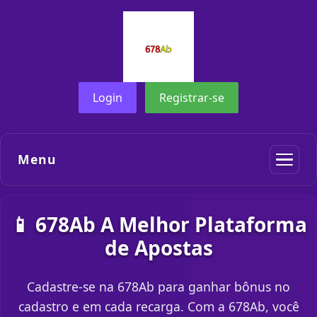
Login
Registrar-se
Menu
📱 678Ab A Melhor Plataforma
de Apostas
Cadastre-se na 678Ab para ganhar bônus no
cadastro e em cada recarga. Com a 678Ab, você