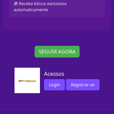
🎁 Receba bônus exclusivos
automaticamente
SEGUIR AGORA
Acessos
Login
Registrar-se