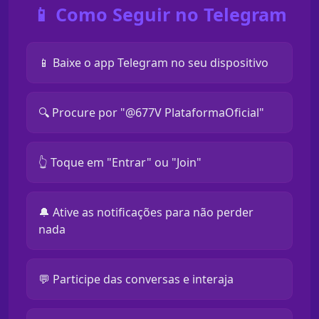
📱 Como Seguir no Telegram
📱 Baixe o app Telegram no seu dispositivo
🔍 Procure por "@677V PlataformaOficial"
👆 Toque em "Entrar" ou "Join"
🔔 Ative as notificações para não perder
nada
💬 Participe das conversas e interaja