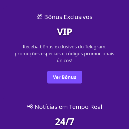
🎁 Bônus Exclusivos
VIP
Receba bônus exclusivos do Telegram,
promoções especiais e códigos promocionais
únicos!
Ver Bônus
📢 Notícias em Tempo Real
24/7