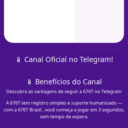
📱 Canal Oficial no Telegram!
📱 Benefícios do Canal
Descubra as vantagens de seguir a 676T no Telegram
A 676T tem registro simples e suporte humanizado —
com a 676T Brasil , você começa a jogar em 3 segundos,
sem tempo de espera.