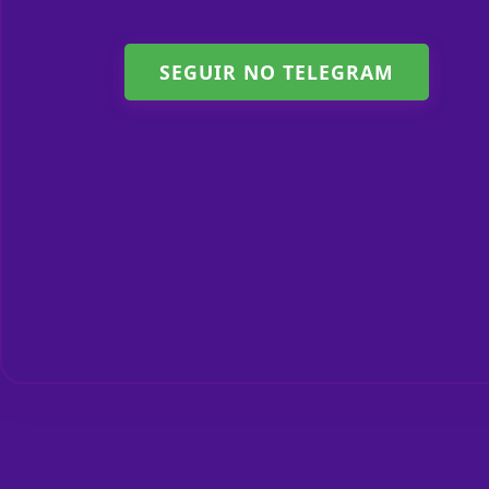
SEGUIR NO TELEGRAM