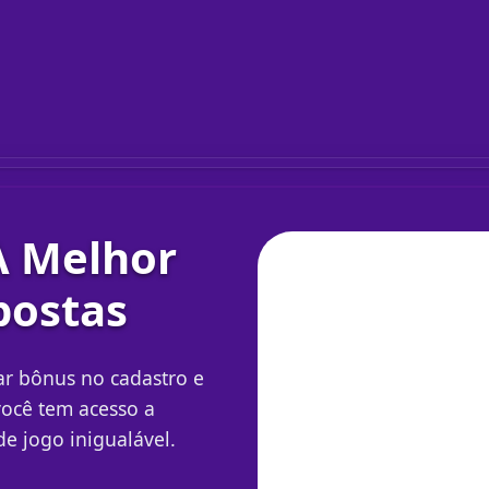
A Melhor
postas
ar bônus no cadastro e
você tem acesso a
e jogo inigualável.