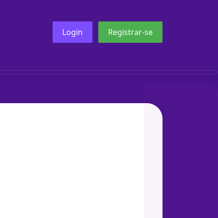
Login
Registrar-se