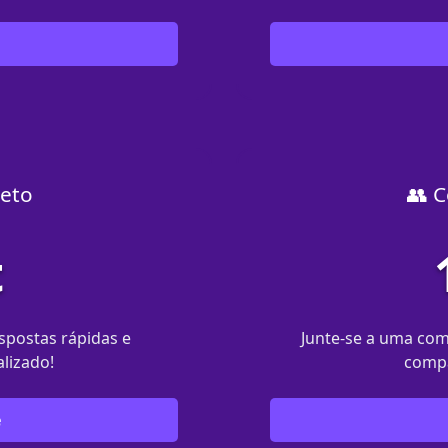
reto
👥 
t
espostas rápidas e
Junte-se a uma com
lizado!
compa
e