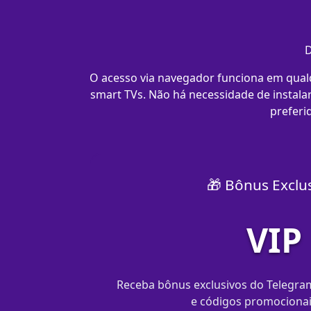
D
O acesso via navegador funciona em qual
smart TVs. Não há necessidade de instala
preferi
🎁 Bônus Exclu
VIP
Receba bônus exclusivos do Telegra
e códigos promocionai