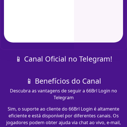
📱 Canal Oficial no Telegram!
📱 Benefícios do Canal
Descubra as vantagens de seguir a 66Brl Login no
Telegram
Sim, o suporte ao cliente do 66Brl Login é altamente
eficiente e está disponível por diferentes canais. Os
jogadores podem obter ajuda via chat ao vivo, e-mail,