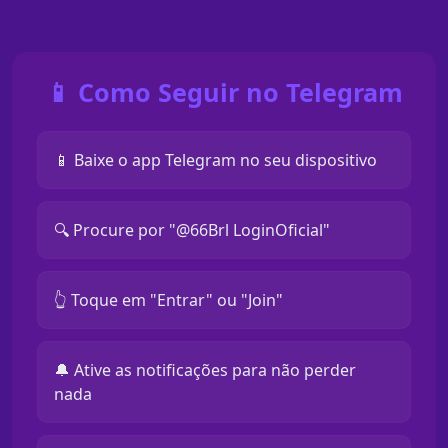
📱 Como Seguir no Telegram
📱 Baixe o app Telegram no seu dispositivo
🔍 Procure por "@66Brl LoginOficial"
👆 Toque em "Entrar" ou "Join"
🔔 Ative as notificações para não perder
nada