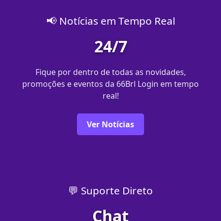
📢 Notícias em Tempo Real
24/7
Fique por dentro de todas as novidades,
promoções e eventos da 66Brl Login em tempo
real!
Ver Notícias
💬 Suporte Direto
Chat