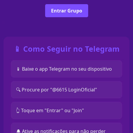
Entrar Grupo
📱 Como Seguir no Telegram
📱 Baixe o app Telegram no seu dispositivo
🔍 Procure por "@6615 LoginOficial"
👆 Toque em "Entrar" ou "Join"
🔔 Ative as notificações para não perder