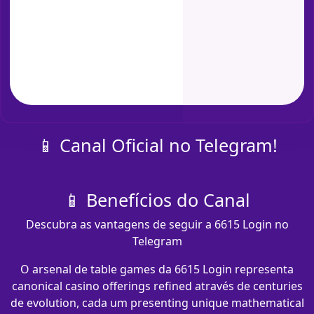
📱 Canal Oficial no Telegram!
📱 Benefícios do Canal
Descubra as vantagens de seguir a 6615 Login no
Telegram
O arsenal de table games da 6615 Login representa
canonical casino offerings refined através de centuries
de evolution, cada um presenting unique mathematical