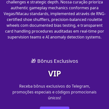
challenges e strategic depth. Nossa curação prioriza
authentic gameplay mechanics conformes para
Vegas/Macau standards, implemented através de RNG-
certified shoe shufflers, precision-balanced roulette
wheels com documented bias testing, e transparent
card handling procedures auditadas em real-time por
supervision teams e AI anomaly detection systems.
🎁 Bônus Exclusivos
VIP
Receba bônus exclusivos do Telegram,
promoções especiais e códigos promocionais
únicos!