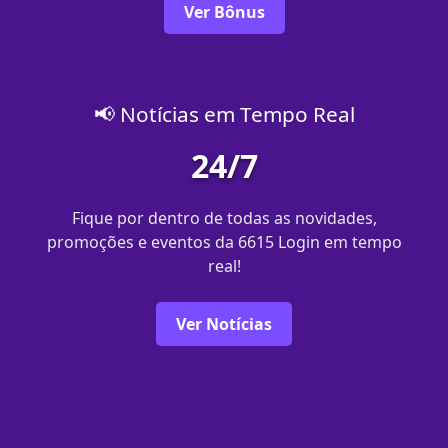
Ver Bônus
📢 Notícias em Tempo Real
24/7
Fique por dentro de todas as novidades,
promoções e eventos da 6615 Login em tempo
real!
Ver Notícias