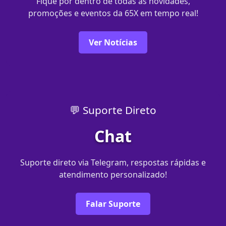
Fique por dentro de todas as novidades,
promoções e eventos da 65X em tempo real!
Ver Notícias
💬 Suporte Direto
Chat
Suporte direto via Telegram, respostas rápidas e
atendimento personalizado!
Falar Suporte