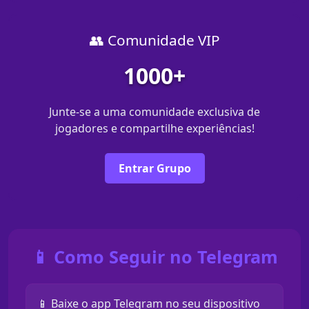
👥 Comunidade VIP
1000+
Junte-se a uma comunidade exclusiva de
jogadores e compartilhe experiências!
Entrar Grupo
📱 Como Seguir no Telegram
📱 Baixe o app Telegram no seu dispositivo