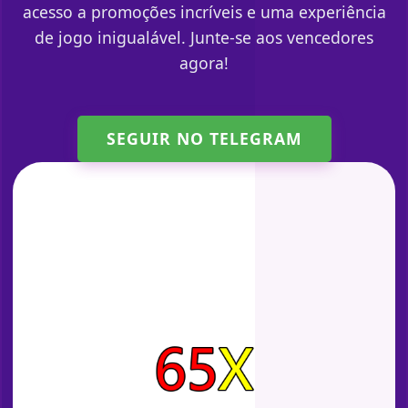
acesso a promoções incríveis e uma experiência
de jogo inigualável. Junte-se aos vencedores
agora!
SEGUIR NO TELEGRAM