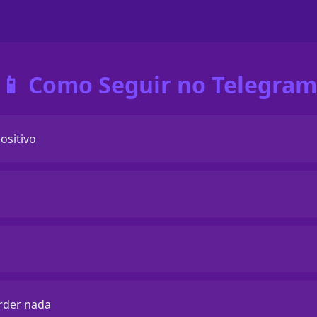
📱 Como Seguir no Telegram
ositivo
erder nada