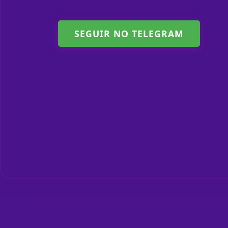
SEGUIR NO TELEGRAM