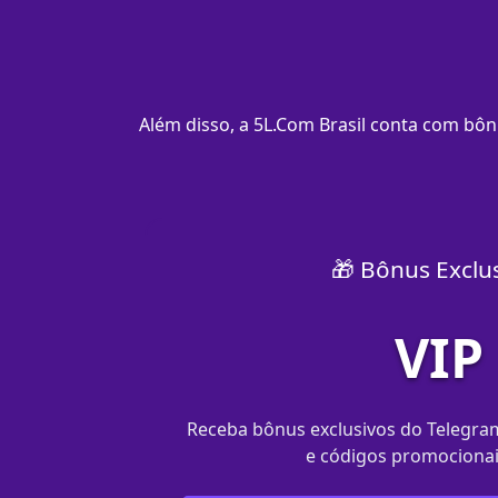
Além disso, a 5L.Com Brasil conta com bôn
🎁 Bônus Exclu
VIP
Receba bônus exclusivos do Telegra
e códigos promocionai