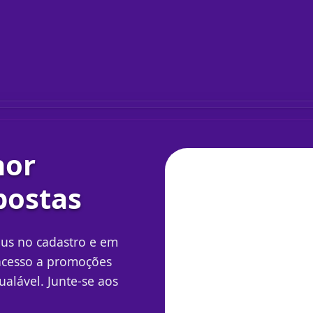
hor
postas
us no cadastro e em
acesso a promoções
ualável. Junte-se aos