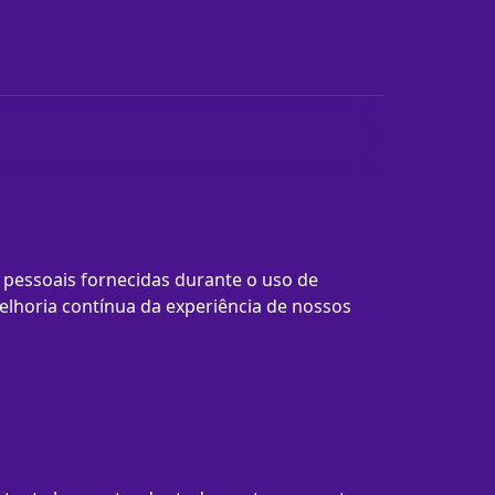
 pessoais fornecidas durante o uso de
elhoria contínua da experiência de nossos