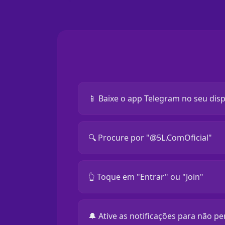
📱 Baixe o app Telegram no seu disp
🔍 Procure por "@5L.ComOficial"
👆 Toque em "Entrar" ou "Join"
🔔 Ative as notificações para não p