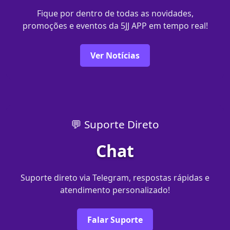
Fique por dentro de todas as novidades,
promoções e eventos da 5JJ APP em tempo real!
Ver Notícias
💬 Suporte Direto
Chat
Suporte direto via Telegram, respostas rápidas e
atendimento personalizado!
Falar Suporte