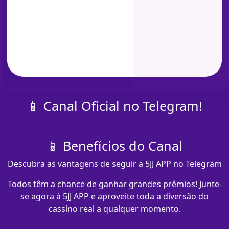
📱 Canal Oficial no Telegram!
📱 Benefícios do Canal
Descubra as vantagens de seguir a 5JJ APP no Telegram
Todos têm a chance de ganhar grandes prêmios! Junte-
se agora à 5JJ APP e aproveite toda a diversão do
cassino real a qualquer momento.