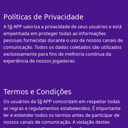
Políticas de Privacidade
A 5JJ APP valoriza a privacidade de seus usuários e está
empenhada em proteger todas as informações
pessoais fornecidas durante o uso de nossos canais de
comunicação. Todos os dados coletados são utilizados
exclusivamente para fins de melhoria contínua da
experiência de nossos jogadores.
Termos e Condições
Os usuários da 5JJ APP concordam em respeitar todas
as regras e regulamentos estabelecidos. É importante
ler e entender todos os termos antes de participar de
nossos canais de comunicação. A violação destes