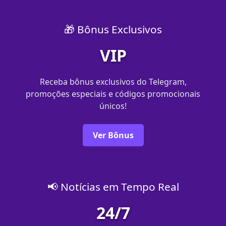
🎁 Bônus Exclusivos
VIP
Receba bônus exclusivos do Telegram,
promoções especiais e códigos promocionais
únicos!
Ver Bônus
📢 Notícias em Tempo Real
24/7