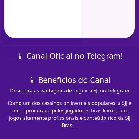
📱 Canal Oficial no Telegram!
📱 Benefícios do Canal
Descubra as vantagens de seguir a 5JJ no Telegram
Como um dos cassinos online mais populares, a 5JJ é
muito procurada pelos jogadores brasileiros, com
jogos altamente profissionais e conteúdo rico da 5JJ
Brasil .