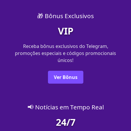
🎁 Bônus Exclusivos
VIP
Receba bônus exclusivos do Telegram,
promoções especiais e códigos promocionais
únicos!
Ver Bônus
📢 Notícias em Tempo Real
24/7