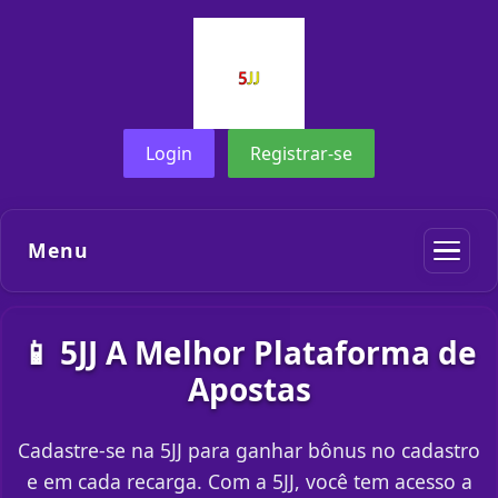
Login
Registrar-se
Menu
📱 5JJ A Melhor Plataforma de
Apostas
Cadastre-se na 5JJ para ganhar bônus no cadastro
e em cada recarga. Com a 5JJ, você tem acesso a