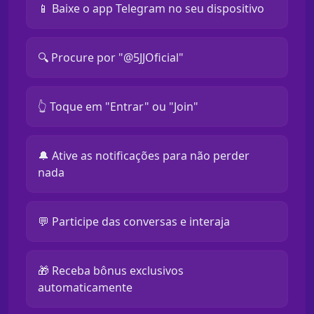
📱 Baixe o app Telegram no seu dispositivo
🔍 Procure por "@5JJOficial"
👆 Toque em "Entrar" ou "Join"
🔔 Ative as notificações para não perder
nada
💬 Participe das conversas e interaja
🎁 Receba bônus exclusivos
automaticamente