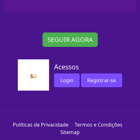
SEGUIR AGORA
Acessos
Login
Registrar-se
Políticas de Privacidade
Termos e Condições
Sitemap